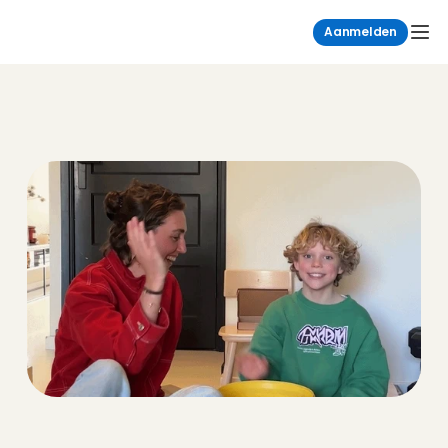
Aanmelden
Charly's Stories
De leukste verhalen achter de schermen 
van Charly Cares