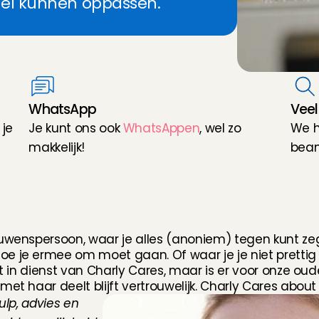
el kunnen oppassen.
WhatsApp
Veel
je 
Je kunt ons ook 
WhatsAppen
, wel zo 
We h
makkelijk!
bean
o
o
n
v
i
a
C
h
a
r
l
y
C
a
r
e
s
uwenspersoon, waar je alles (anoniem) tegen kunt zegg
e je ermee om moet gaan. Of waar je je niet prettig 
et in dienst van Charly Cares, maar is er voor onze oude
et haar deelt blijft vertrouwelijk. Charly Cares about
lp, advies en 