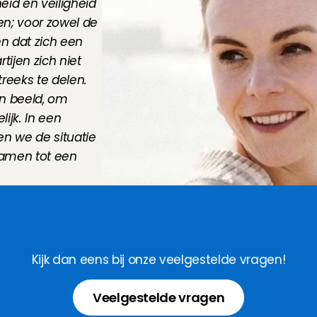
id en veiligheid 
en; voor zowel de 
 dat zich een 
ijen zich niet 
treeks te delen. 
n beeld, om 
jk. In een 
n we de situatie 
amen tot een 
e
b
j
e
e
e
n
v
r
a
a
g
v
o
o
r
o
Kijk dan eens bij onze veelgestelde vragen!
Veelgestelde vragen