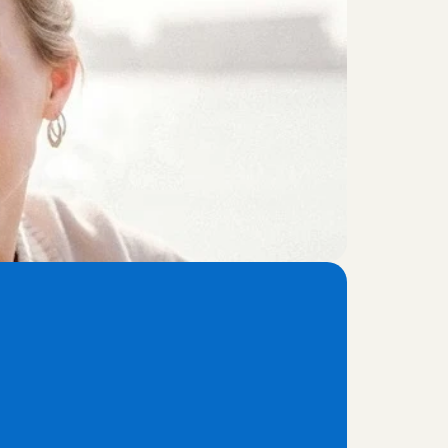
n
s
?