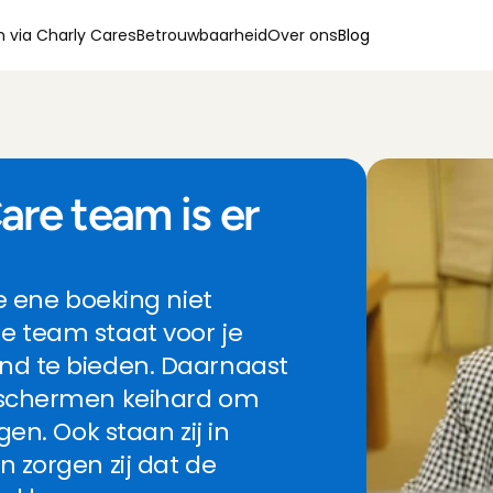
 via Charly Cares
Betrouwbaarheid
Over ons
Blog
e team is er 
e ene boeking niet 
 team staat voor je 
d te bieden. Daarnaast 
 schermen keihard om 
en. Ook staan zij in 
 zorgen zij dat de 