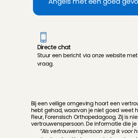
Angels met een goed gevo
Directe chat
Stuur een bericht via onze website met 
vraag.
O
n
t
m
o
e
t
F
l
e
u
r
,
v
e
r
t
r
o
u
w
e
n
s
p
e
r
s
Bij een veilige omgeving hoort een vertro
hebt gehad, waarvan je niet goed weet ho
Fleur, Forensisch Orthopedagoog. Zij is ni
vertrouwenspersoon. De informatie die je m
“Als vertrouwenspersoon zorg ik voor hu