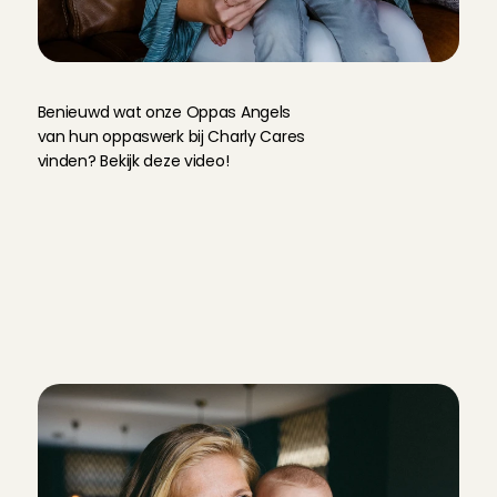
O
n
t
m
o
e
t
o
n
z
e
O
p
p
a
s
A
n
g
e
l
s
Benieuwd wat onze Oppas Angels 
van hun oppaswerk bij Charly Cares 
vinden? Bekijk deze video!