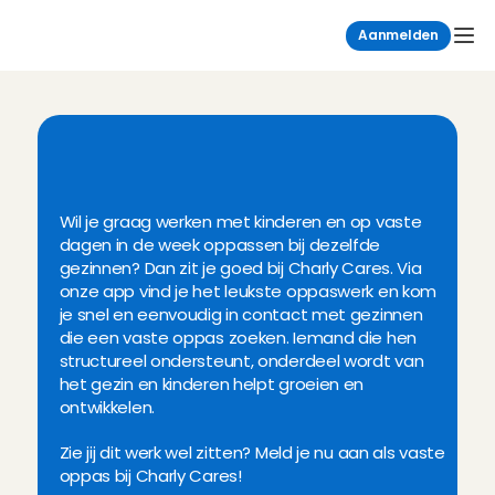
Aanmelden
W
i
l
j
i
j
v
a
s
t
o
p
p
a
s
s
e
n
?
C
h
a
r
l
y
C
a
r
e
s
!
Wil je graag werken met kinderen en op vaste 
dagen in de week oppassen bij dezelfde 
gezinnen? Dan zit je goed bij Charly Cares. Via 
onze app vind je het leukste oppaswerk en kom 
je snel en eenvoudig in contact met gezinnen 
die een vaste oppas zoeken. Iemand die hen 
structureel ondersteunt, onderdeel wordt van 
het gezin en kinderen helpt groeien en 
ontwikkelen. 
Zie jij dit werk wel zitten? Meld je nu aan als vaste 
oppas bij Charly Cares!