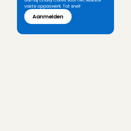
vaste oppaswerk. Tot snel!
Aanmelden
V
e
e
l
g
e
s
t
e
l
d
e
v
r
a
g
e
n
a
a
n
C
h
a
r
l
y
C
a
r
e
s
Heb ik oppaservaring nodig om 
Angel te worden?
Hoe ziet mijn 
kennismakingsgesprek bij Charly 
Cares eruit?
Hoeveel verdien ik als Oppas 
Angel?