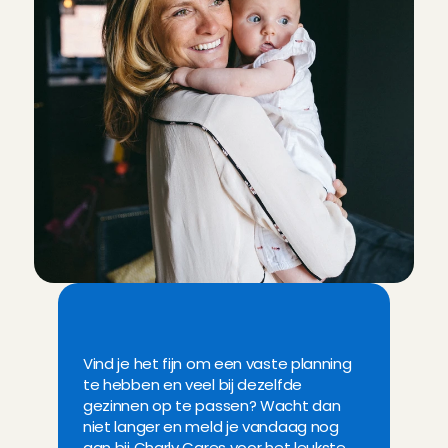
M
e
l
d
j
e
v
a
n
d
a
a
g
a
a
n
!
Vind je het fijn om een vaste planning 
te hebben en veel bij dezelfde 
gezinnen op te passen? Wacht dan 
niet langer en meld je vandaag nog 
aan bij Charly Cares voor het leukste 