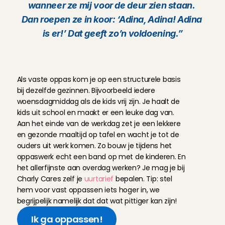
wanneer ze mij voor de deur zien staan. 
Dan roepen ze in koor: ‘Adina, Adina! Adina 
is er!’ Dat geeft zo’n voldoening.”
E
e
n
d
a
g
a
l
s
v
a
s
t
e
o
p
p
a
s
b
i
j
C
h
a
r
l
y
C
a
r
e
s
Als vaste oppas kom je op een structurele basis 
bij dezelfde gezinnen. Bijvoorbeeld iedere 
woensdagmiddag als de kids vrij zijn. Je haalt de 
kids uit school en maakt er een leuke dag van. 
Aan het einde van de werkdag zet je een lekkere 
en gezonde maaltijd op tafel en wacht je tot de 
ouders uit werk komen. Zo bouw je tijdens het 
oppaswerk echt een band op met de kinderen. En 
het allerfijnste aan overdag werken? Je mag je bij 
Charly Cares zelf je 
uurtarief
 bepalen. Tip: stel 
hem voor vast oppassen iets hoger in, we 
begrijpelijk namelijk dat dat wat pittiger kan zijn!
Ik ga oppassen!