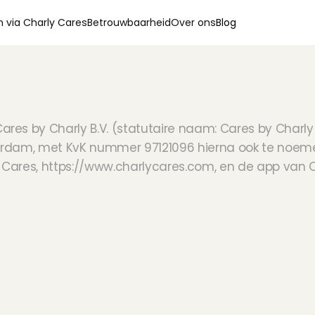
 via Charly Cares
Betrouwbaarheid
Over ons
Blog
es by Charly B.V. (statutaire naam: Cares by Charly 
dam, met KvK nummer 97121096 hierna ook te noemen: “
 Cares, https://www.charlycares.com, en de app van C