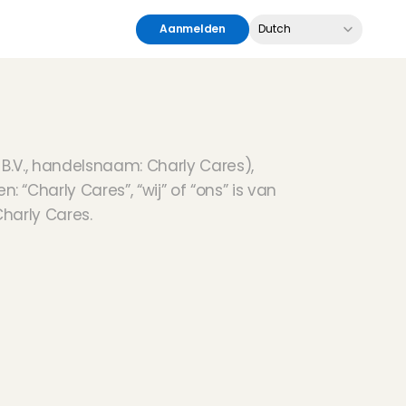
Select Language
Aanmelden
Dutch
B.V., handelsnaam: Charly Cares), 
Charly Cares”, “wij” of “ons” is van 
harly Cares.