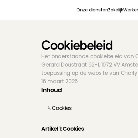
Onze diensten
Zakelijk
Werken
Cookiebeleid
Het onderstaande cookiebeleid van Car
Gerard Doustraat 62-1, 1072 VV Amster
toepassing op de website van Charly
16 maart 2026
Inhoud
1. Cookies
Artikel 1: Cookies