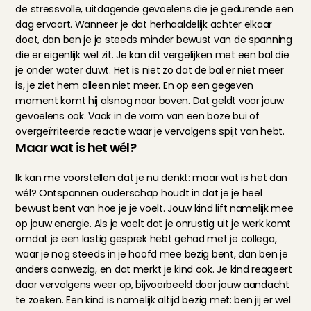
de stressvolle, uitdagende gevoelens die je gedurende een 
dag ervaart. Wanneer je dat herhaaldelijk achter elkaar 
doet, dan ben je je steeds minder bewust van de spanning 
die er eigenlijk wel zit. Je kan dit vergelijken met een bal die 
je onder water duwt. Het is niet zo dat de bal er niet meer 
is, je ziet hem alleen niet meer. En op een gegeven 
moment komt hij alsnog naar boven. Dat geldt voor jouw 
gevoelens ook. Vaak in de vorm van een boze bui of 
overgeïrriteerde reactie waar je vervolgens spijt van hebt.
Maar wat is het wél?
Ik kan me voorstellen dat je nu denkt: maar wat is het dan 
wél? Ontspannen ouderschap houdt in dat je je heel 
bewust bent van hoe je je voelt. Jouw kind lift namelijk mee 
op jouw energie. Als je voelt dat je onrustig uit je werk komt 
omdat je een lastig gesprek hebt gehad met je collega, 
waar je nog steeds in je hoofd mee bezig bent, dan ben je 
anders aanwezig, en dat merkt je kind ook. Je kind reageert 
daar vervolgens weer op, bijvoorbeeld door jouw aandacht 
te zoeken. Een kind is namelijk altijd bezig met: ben jij er wel 