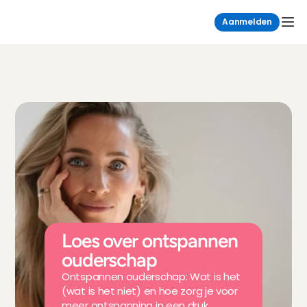
Aanmelden
Loes over ontspannen 
ouderschap
Ontspannen ouderschap: Wat is het 
(wat is het niet) en hoe zorg je voor 
meer ontspanning in een druk 