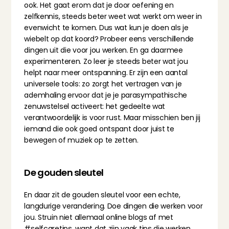
ook. Het gaat erom dat je door oefening en 
zelfkennis, steeds beter weet wat werkt om weer in 
evenwicht te komen. Dus wat kun je doen als je 
wiebelt op dat koord? Probeer eens verschillende 
dingen uit die voor jou werken. En ga daarmee 
experimenteren. Zo leer je steeds beter wat jou 
helpt naar meer ontspanning. Er zijn een aantal 
universele tools: zo zorgt het vertragen van je 
ademhaling ervoor dat je je parasympathische 
zenuwstelsel activeert: het gedeelte wat 
verantwoordelijk is voor rust. Maar misschien ben jij 
iemand die ook goed ontspant door juist te 
bewegen of muziek op te zetten.
De gouden sleutel
En daar zit de gouden sleutel voor een echte, 
langdurige verandering. Doe dingen die werken voor 
jou. Struin niet allemaal online blogs af met 
#selfcaretips, want dat zijn vaak tips die werken 