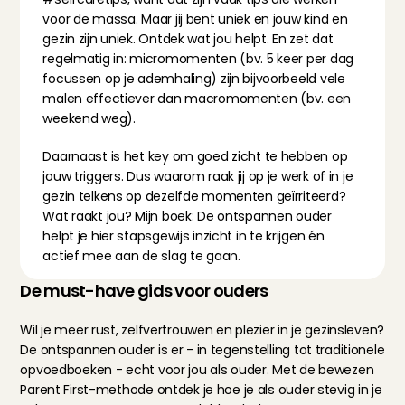
voor de massa. Maar jij bent uniek en jouw kind en 
gezin zijn uniek. Ontdek wat jou helpt. En zet dat 
regelmatig in: micromomenten (bv. 5 keer per dag 
focussen op je ademhaling) zijn bijvoorbeeld vele 
malen effectiever dan macromomenten (bv. een 
weekend weg).
Daarnaast is het key om goed zicht te hebben op 
jouw triggers. Dus waarom raak jij op je werk of in je 
gezin telkens op dezelfde momenten geïrriteerd? 
Wat raakt jou? Mijn boek: De ontspannen ouder 
helpt je hier stapsgewijs inzicht in te krijgen én 
actief mee aan de slag te gaan.
De must-have gids voor ouders
Wil je meer rust, zelfvertrouwen en plezier in je gezinsleven? 
De ontspannen ouder is er - in tegenstelling tot traditionele 
opvoedboeken - echt voor jou als ouder. Met de bewezen 
Parent First-methode ontdek je hoe je als ouder stevig in je 