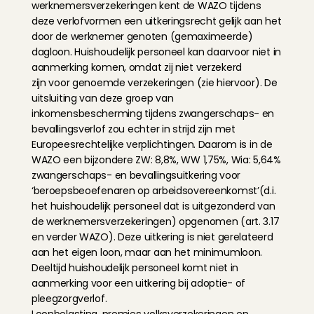
werknemersverzekeringen kent de WAZO tijdens 
deze verlofvormen een uitkeringsrecht gelijk aan het 
door de werknemer genoten (gemaximeerde) 
dagloon. Huishoudelijk personeel kan daarvoor niet in 
aanmerking komen, omdat zij niet verzekerd
zijn voor genoemde verzekeringen (zie hiervoor). De 
uitsluiting van deze groep van 
inkomensbescherming tijdens zwangerschaps- en 
bevallingsverlof zou echter in strijd zijn met 
Europeesrechtelijke verplichtingen. Daarom is in de 
WAZO een bijzondere ZW: 8,8%, WW 1,75%, Wia: 5,64% 
zwangerschaps- en bevallingsuitkering voor 
‘beroepsbeoefenaren op arbeidsovereenkomst’(d.i. 
het huishoudelijk personeel dat is uitgezonderd van 
de werknemersverzekeringen) opgenomen (art. 3.17 
en verder WAZO). Deze uitkering is niet gerelateerd 
aan het eigen loon, maar aan het minimumloon. 
Deeltijd huishoudelijk personeel komt niet in 
aanmerking voor een uitkering bij adoptie- of 
pleegzorgverlof.