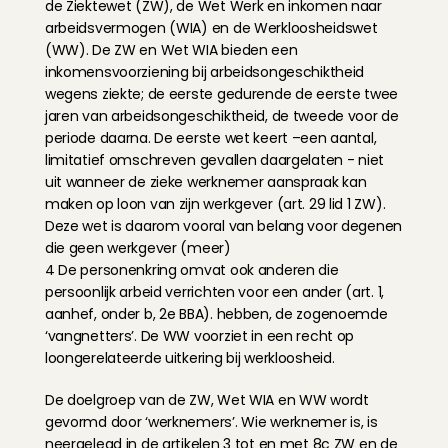
de Ziektewet (ZW), de Wet Werk en inkomen naar 
arbeidsvermogen (WIA) en de Werkloosheidswet 
(WW). De ZW en Wet WIA bieden een 
inkomensvoorziening bij arbeidsongeschiktheid 
wegens ziekte; de eerste gedurende de eerste twee 
jaren van arbeidsongeschiktheid, de tweede voor de 
periode daarna. De eerste wet keert –een aantal, 
limitatief omschreven gevallen daargelaten - niet 
uit wanneer de zieke werknemer aanspraak kan 
maken op loon van zijn werkgever (art. 29 lid 1 ZW). 
Deze wet is daarom vooral van belang voor degenen 
die geen werkgever (meer)
4 De personenkring omvat ook anderen die 
persoonlijk arbeid verrichten voor een ander (art. 1, 
aanhef, onder b, 2e BBA). hebben, de zogenoemde 
‘vangnetters’. De WW voorziet in een recht op 
loongerelateerde uitkering bij werkloosheid.
De doelgroep van de ZW, Wet WIA en WW wordt 
gevormd door ‘werknemers’. Wie werknemer is, is 
neergelegd in de artikelen 3 tot en met 8c ZW en de 