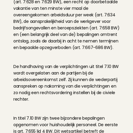
(art. 7:628 en 7:629 BW), een recht op doorbetaalde 
vakantie van ten minste vier maal de 
overeengekomen arbeidsduur per week (art. 7:634 
BW), de aansprakelijkheid van de werkgever voor 
bedrijfsongevallen en beroepsziekten (art. 7:658 BW) 
en (een belangrijk deel van de) bepalingen omtrent 
ontslag, zoals de daarbij in acht te nemen termijnen 
en bepaalde opzegverboden (art. 7:667-686 BW).
De handhaving van de verplichtingen uit titel 7.10 BW 
wordt overgelaten aan de partijen bij de 
arbeidsovereenkomst zelf. Zij kunnen de wederpartij 
aanspreken op nakoming van die verplichtingen en 
zo nodig een rechtsvordering instellen bij de civiele 
rechter.
In titel 7.10 BW zijn twee bijzondere bepalingen 
opgenomen voor huishoudelijk personeel. De eerste 
is art. 7:655 lid 4 BW. Dit wetsartikel betreft de 