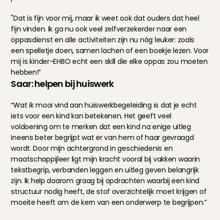
"Dat is fijn voor mij, maar ik weet ook dat ouders dat heel 
fijn vinden. Ik ga nu ook veel zelfverzekerder naar een 
oppasdienst en alle activiteiten zijn nu nóg leuker: zoals 
een spelletje doen, samen lachen of een boekje lezen. Voor 
mij is kinder-EHBO echt een skill die elke oppas zou moeten 
hebben!”
Saar: helpen bij huiswerk
“Wat ik mooi vind aan huiswerkbegeleiding is dat je echt 
iets voor een kind kan betekenen. Het geeft veel 
voldoening om te merken dat een kind na enige uitleg 
ineens beter begrijpt wat er van hem of haar gevraagd 
wordt. Door mijn achtergrond in geschiedenis en 
maatschappijleer ligt mijn kracht vooral bij vakken waarin 
tekstbegrip, verbanden leggen en uitleg geven belangrijk 
zijn. Ik help daarom graag bij opdrachten waarbij een kind 
structuur nodig heeft, de stof overzichtelijk moet krijgen of 
moeite heeft om de kern van een onderwerp te begrijpen.”