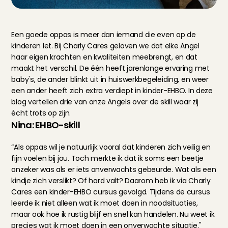
Een goede oppas is meer dan iemand die even op de 
kinderen let. Bij Charly Cares geloven we dat elke Angel 
haar eigen krachten en kwaliteiten meebrengt, en dat 
maakt het verschil. De één heeft jarenlange ervaring met 
baby's, de ander blinkt uit in huiswerkbegeleiding, en weer 
een ander heeft zich extra verdiept in kinder-EHBO. In deze 
blog vertellen drie van onze Angels over de skill waar zij 
écht trots op zijn.
Nina: EHBO-skill
“Als oppas wil je natuurlijk vooral dat kinderen zich veilig en 
fijn voelen bij jou. Toch merkte ik dat ik soms een beetje 
onzeker was als er iets onverwachts gebeurde. Wat als een 
kindje zich verslikt? Of hard valt? Daarom heb ik via Charly 
Cares een kinder-EHBO cursus gevolgd. Tijdens de cursus 
leerde ik niet alleen wat ik moet doen in noodsituaties, 
maar ook hoe ik rustig blijf en snel kan handelen. Nu weet ik 
precies wat ik moet doen in een onverwachte situatie."