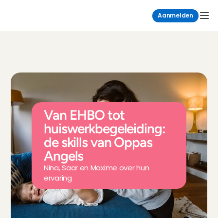
Aanmelden
Van EHBO tot 
huiswerkbegeleiding: 
de skills van Oppas 
Angels
Nina, Saar en Maxime over hun 
ervaring