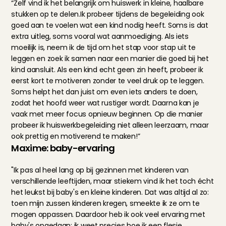
“Zelf vind ik het belangrijk om huiswerk in kleine, haalbare 
stukken op te delen.Ik probeer tijdens de begeleiding ook 
goed aan te voelen wat een kind nodig heeft. Soms is dat 
extra uitleg, soms vooral wat aanmoediging. Als iets 
moeilijk is, neem ik de tijd om het stap voor stap uit te 
leggen en zoek ik samen naar een manier die goed bij het 
kind aansluit. Als een kind echt geen zin heeft, probeer ik 
eerst kort te motiveren zonder te veel druk op te leggen. 
Soms helpt het dan juist om even iets anders te doen, 
zodat het hoofd weer wat rustiger wordt. Daarna kan je 
vaak met meer focus opnieuw beginnen. Op die manier 
probeer ik huiswerkbegeleiding niet alleen leerzaam, maar 
ook prettig en motiverend te maken!”
Maxime: baby-ervaring
"Ik pas al heel lang op bij gezinnen met kinderen van 
verschillende leeftijden, maar stiekem vind ik het toch écht 
het leukst bij baby's en kleine kinderen. Dat was altijd al zo: 
toen mijn zussen kinderen kregen, smeekte ik ze om te 
mogen oppassen. Daardoor heb ik ook veel ervaring met 
baby's opgedaan: ik weet precies hoe ik een flesje 