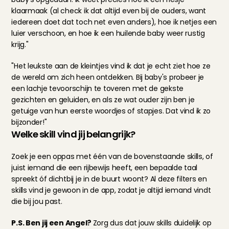
klaarmaak (al check ik dat altijd even bij de ouders, want 
iedereen doet dat toch net even anders), hoe ik netjes een 
luier verschoon, en hoe ik een huilende baby weer rustig 
krijg."
"Het leukste aan de kleintjes vind ik dat je echt ziet hoe ze 
de wereld om zich heen ontdekken. Bij baby's probeer je 
een lachje tevoorschijn te toveren met de gekste 
gezichten en geluiden, en als ze wat ouder zijn ben je 
getuige van hun eerste woordjes of stapjes. Dat vind ik zo 
bijzonder!"
Welke skill vind jij belangrijk?
Zoek je een oppas met één van de bovenstaande skills, of 
juist iemand die een rijbewijs heeft, een bepaalde taal 
spreekt óf dichtbij je in de buurt woont? Al deze filters en 
skills vind je gewoon in de app, zodat je altijd iemand vindt 
die bij jou past.
P.S. Ben jij een Angel? 
Zorg dus dat jouw skills duidelijk op 