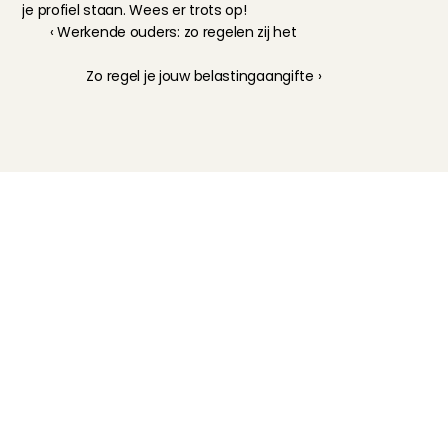
je profiel staan. Wees er trots op!
‹ Werkende ouders: zo regelen zij het
Zo regel je jouw belastingaangifte ›
Kinderoppas
Huisdierenoppas
Mantelzorg Light
Oppas van de zaak
Beschikbaarheid in Nederland
Oppas App
Oppas tarief
Veelgestelde vragen