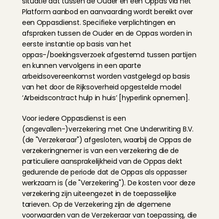
situatie dat tussen de Ouder en een Oppas via het 
Platform aanbod en aanvaarding wordt bereikt over 
een Oppasdienst. Specifieke verplichtingen en 
afspraken tussen de Ouder en de Oppas worden in 
eerste instantie op basis van het 
oppas-/boekingsverzoek afgestemd tussen partijen 
en kunnen vervolgens in een aparte 
arbeidsovereenkomst worden vastgelegd op basis 
van het door de Rijksoverheid opgestelde model 
‘Arbeidscontract hulp in huis’ [hyperlink opnemen].
Voor iedere Oppasdienst is een 
(ongevallen-)verzekering met One Underwriting B.V. 
(de "Verzekeraar") afgesloten, waarbij de Oppas de 
verzekeringnemer is van een verzekering die de 
particuliere aansprakelijkheid van de Oppas dekt 
gedurende de periode dat de Oppas als oppasser 
werkzaam is (de "Verzekering"). De kosten voor deze 
verzekering zijn uiteengezet in de toepasselijke 
tarieven. Op de Verzekering zijn de algemene 
voorwaarden van de Verzekeraar van toepassing, die 