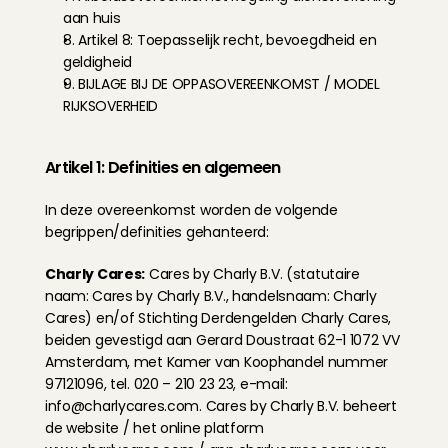
aan huis
8. Artikel 8: Toepasselijk recht, bevoegdheid en 
geldigheid
9. BIJLAGE BIJ DE OPPASOVEREENKOMST / MODEL 
RIJKSOVERHEID
Artikel 1: Definities en algemeen
In deze overeenkomst worden de volgende 
begrippen/definities gehanteerd:
Charly Cares:
 Cares by Charly B.V. (statutaire 
naam: Cares by Charly B.V., handelsnaam: Charly 
Cares) en/of Stichting Derdengelden Charly Cares, 
beiden gevestigd aan Gerard Doustraat 62-1 1072 VV 
Amsterdam, met Kamer van Koophandel nummer 
97121096, tel. 020 – 210 23 23, e-mail: 
info@charlycares.com
. Cares by Charly B.V. beheert 
de website / het online platform 