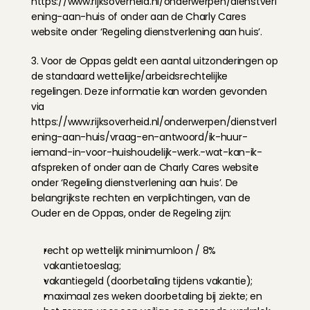
https://www.rijksoverheid.nl/onderwerpen/dienstverl
ening-aan-huis
 of onder aan de Charly Cares 
website onder ‘Regeling dienstverlening aan huis’.
3. Voor de Oppas geldt een aantal uitzonderingen op 
de standaard wettelijke/arbeidsrechtelijke 
regelingen. Deze informatie kan worden gevonden 
via 
https://www.rijksoverheid.nl/onderwerpen/dienstverl
ening-aan-huis/vraag-en-antwoord/ik-huur-
iemand-in-voor-huishoudelijk-werk.-wat-kan-ik-
afspreken
 of onder aan de Charly Cares website 
onder ‘Regeling dienstverlening aan huis’. De 
belangrijkste rechten en verplichtingen, van de 
Ouder en de Oppas, onder de Regeling zijn:
recht op wettelijk minimumloon / 8% 
vakantietoeslag;
vakantiegeld (doorbetaling tijdens vakantie);
maximaal zes weken doorbetaling bij ziekte; en