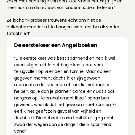
zeker met een kindje van één. Ook vind ik het altijd fijn en 
heel leuk om de reviews van andere ouders te lezen.”
Ze lacht: “Ik probeer trouwens echt om niét de 
helikoptermoeder uit te hangen, want dat ben ik verder 
totaal niet!”
De eerste keer een Angel boeken
“Die eerste keer was best spannend en heb ik wel 
even uitgesteld. In het begin kon ik ook vaak 
terugvallen op vrienden en familie. Maar op een 
gegeven moment dacht ik: er zijn gewoon 
momenten dat vrienden of familie niet kunnen 
helpen, ga je dan je plannen cancellen? Dat slaat 
nergens op. Helemaal omdat ik zelf oppas ben 
geweest, weet ik dat het gewoon moet kunnen. En 
eerlijk, het geeft zo’n gevoel van vrijheid en 
flexibiliteit. Die behoefte aan flexibiliteit ging echt 
zwaarder wegen dan de dingen die ik spannend 
vond.”