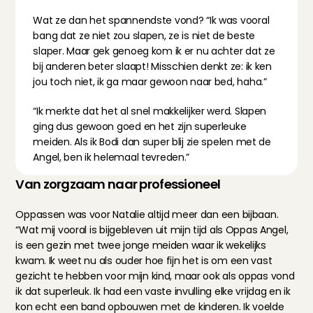
Wat ze dan het spannendste vond? “Ik was vooral 
bang dat ze niet zou slapen, ze is niet de beste 
slaper. Maar gek genoeg kom ik er nu achter dat ze 
bij anderen beter slaapt! Misschien denkt ze: ik ken 
jou toch niet, ik ga maar gewoon naar bed, haha.”
“Ik merkte dat het al snel makkelijker werd. Slapen 
ging dus gewoon goed en het zijn superleuke 
meiden. Als ik Bodi dan super blij zie spelen met de 
Angel, ben ik helemaal tevreden.”
Van zorgzaam naar professioneel
Oppassen was voor Natalie altijd meer dan een bijbaan. 
“Wat mij vooral is bijgebleven uit mijn tijd als Oppas Angel, 
is een gezin met twee jonge meiden waar ik wekelijks 
kwam. Ik weet nu als ouder hoe fijn het is om een vast 
gezicht te hebben voor mijn kind, maar ook als oppas vond 
ik dat superleuk. Ik had een vaste invulling elke vrijdag en ik 
kon echt een band opbouwen met de kinderen. Ik voelde 