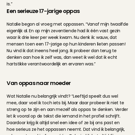
is.”
Een serieuze 17-jarige oppas
Natalie begon al vroeg met oppassen. “Vanaf mijn twaalfde 
eigenlijk al. En op mijn zeventiende had ik één vast gezin 
waar ik drie keer per week kwam. Nu denk ik: wauw, dat 
mensen toen een 17-jarige op hun kinderen lieten passen! 
Nu vind ik dat ineens heel jong. Ik probeer dan terug te 
denken aan hoe ik zelf was, dan weet ik wel dat ik echt 
hartstikke verantwoordelijk en ervaren was.”
Van oppas naar moeder
Wat Natalie nu belangrijk vindt? “Leeftijd speelt dus wel 
mee, daar voel ik toch iets bij. Maar daar probeer ik niet te 
streng op te zijn en aan mezelf als oppas te denken. Verder 
let ik vooral op de tekst die iemand in het profiel schrijft. 
Daardoor krijg ik altijd snel een idee of ze bij ons past en 
hoe serieus ze het oppassen neemt. Dat vind ik belangrijk, 