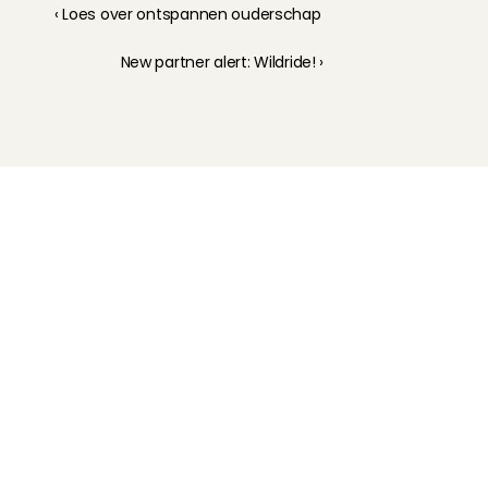
‹ Loes over ontspannen ouderschap
New partner alert: Wildride! ›
Kinderoppas
Huisdierenoppas
Mantelzorg Light
Oppas van de zaak
Beschikbaarheid in Nederland
Oppas App
Oppas tarief
Veelgestelde vragen