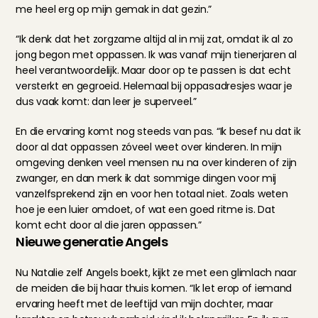
me heel erg op mijn gemak in dat gezin.”
“Ik denk dat het zorgzame altijd al in mij zat, omdat ik al zo 
jong begon met oppassen. Ik was vanaf mijn tienerjaren al 
heel verantwoordelijk. Maar door op te passen is dat echt 
versterkt en gegroeid. Helemaal bij oppasadresjes waar je 
dus vaak komt: dan leer je superveel.”
En die ervaring komt nog steeds van pas. “Ik besef nu dat ik 
door al dat oppassen zóveel weet over kinderen. In mijn 
omgeving denken veel mensen nu na over kinderen of zijn 
zwanger, en dan merk ik dat sommige dingen voor mij 
vanzelfsprekend zijn en voor hen totaal niet. Zoals weten 
hoe je een luier omdoet, of wat een goed ritme is. Dat 
komt echt door al die jaren oppassen.”
Nieuwe generatie Angels
Nu Natalie zelf Angels boekt, kijkt ze met een glimlach naar 
de meiden die bij haar thuis komen. “Ik let erop of iemand 
ervaring heeft met de leeftijd van mijn dochter, maar 