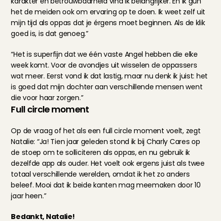
karakter en betrouwbaarheid vind ik belangrijker. En ik gun 
het de meiden ook om ervaring op te doen. Ik weet zelf uit 
mijn tijd als oppas dat je érgens moet beginnen. Als de klik 
goed is, is dat genoeg.”
“Het is superfijn dat we één vaste Angel hebben die elke 
week komt. Voor de avondjes uit wisselen de oppassers 
wat meer. Eerst vond ik dat lastig, maar nu denk ik juist: het 
is goed dat mijn dochter aan verschillende mensen went 
die voor haar zorgen.”
Full circle moment
Op de vraag of het als een full circle moment voelt, zegt 
Natalie: “Ja! Tien jaar geleden stond ik bij Charly Cares op 
de stoep om te solliciteren als oppas, en nu gebruik ik 
dezelfde app als ouder. Het voelt ook ergens juist als twee 
totaal verschillende werelden, omdat ik het zo anders 
beleef. Mooi dat ik beide kanten mag meemaken door 10 
jaar heen.”
Bedankt, Natalie!