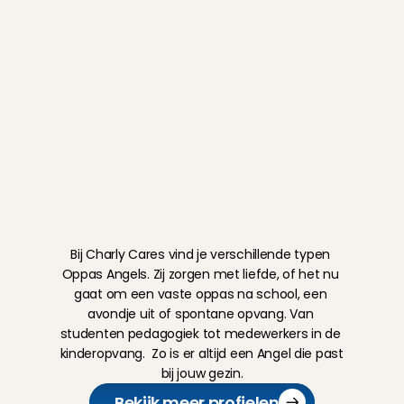
Mantelzorg
Echt geweldig!!!!! Ze is slim, leuk!
Bonnie
, 
Amsterdam
5
/5
5 aug 2026
Vakantie
Vakan
Laura was excellent. We felt totally 
comfortable leaving our 9 month old with 
her. Thank you!
Billy
, 
Amsterdam
5
/5
5 aug 2026
O
n
t
m
o
e
t
o
n
z
e
A
n
g
e
l
s
Fijne oppas!! Vriendelijk, behulpzaam en leuk 
met de kinderen.
Bij Charly Cares vind je verschillende typen 
Pepijn & Pamela
, 
Amsterdam
5
/5
3 aug 2026
Oppas Angels. Zij zorgen met liefde, of het nu 
gaat om een vaste oppas na school, een 
avondje uit of spontane opvang. Van 
Very attentive and gentle angel. She did 
studenten pedagogiek tot medewerkers in de 
more than I asked and helped me to have a 
kinderopvang.  Zo is er altijd een Angel die past 
myself-time. Definitely would like her 
bij jouw gezin.
support again and highly recommended :)
Bekijk meer profielen
Simon
, 
Amsterdam