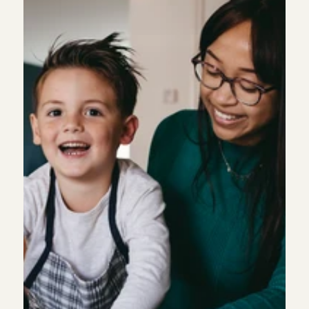
rustig, betrouwbaar en ervaren!
Caroline
, 
Amsterdam
5
/5
5 aug 2026
Met heel fijn gevoel de deur uit! Fleur is 
rustig, betrouwbaar en ervaren!
Caroline
, 
Amsterdam
5
/5
5 aug 2026
Kenza is very proactive and interacting with 
kid so much. There is a bunch of activities 
she did with my son and he was happy so 
much. It easy to communicate and have 
agreements with her. Recommend!
Oleksandr
, 
Hoofddorp
5
/5
5 aug 2026
Altijd fijn als Sharon komt oppassen. De 
kinderen vonden het geweldig!
Eva
, 
Gilze
5
/5
5 aug 2026