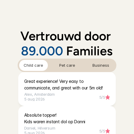
Vertrouwd door 
89.000
 Families
Child care
Pet care
Business
Great experience! Very easy to 
communicate, and great with our 5m old!
Alex
, 
Amsterdam
5
/5
5 aug 2026
Absolute topper!

Kids waren instant dol op Danni
Daniel
, 
Hilversum
5
/5
5 aug 2026