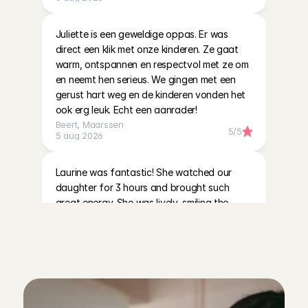
Juliette is een geweldige oppas. Er was 
direct een klik met onze kinderen. Ze gaat 
warm, ontspannen en respectvol met ze om 
en neemt hen serieus. We gingen met een 
gerust hart weg en de kinderen vonden het 
ook erg leuk. Echt een aanrader!
Beert
, 
Maarssen
5
/5
5 aug 2026
Laurine was fantastic! She watched our 
daughter for 3 hours and brought such 
great energy. She was lively, smiling the 
entire time, and our daughter absolutely 
loved her. We would gladly have her back.
Ilter
, 
Amsterdam
5
/5
5 aug 2026
Met heel fijn gevoel de deur uit! Fleur is 