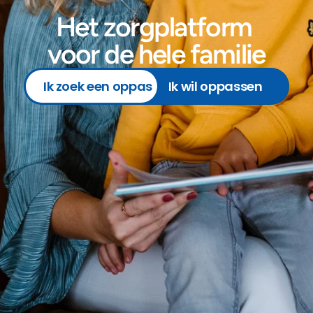
Het zorgplatform 
voor de hele familie
Ik zoek een oppas
Ik wil oppassen