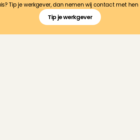
uis? Tip je werkgever, dan nemen wij contact met hen 
Tip je werkgever
V
e
e
l
g
e
s
t
e
l
d
e
v
r
a
g
e
n
a
a
n
C
h
a
r
l
y
C
a
r
e
s
 deze regeling toegestaan binnen de 
oonadministratie?
vert het voor HR extra werk op?
elk type organisaties kunnen deze regeling afnemen?