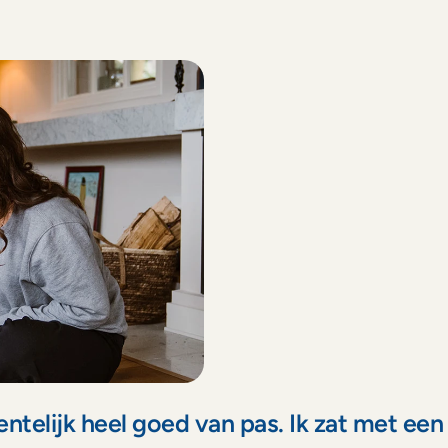
d
e
l
e
n
v
a
n
C
h
a
r
l
y
C
a
r
e
s
V
V
f
E
V
b
G
B
o
lijk heel goed van pas. Ik zat met een be