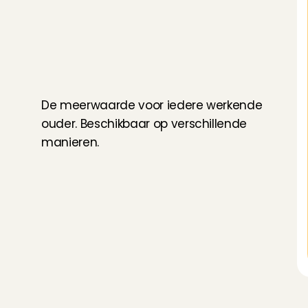
E
e
n
o
p
p
a
s
v
a
n
d
e
z
a
a
k
De meerwaarde voor iedere werkende 
ouder. Beschikbaar op verschillende 
manieren.