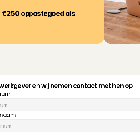
g €250 oppastegoed als 
e werkgever en wij nemen contact met hen op
aam
rnaam