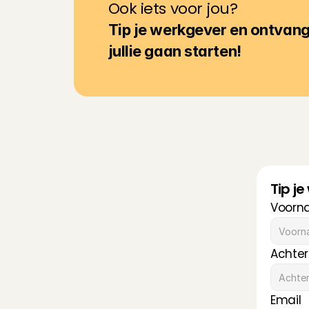
Ook iets voor jou?
Tip je werkgever en ontvan
jullie gaan starten!
Tip j
Voorn
Achte
Email