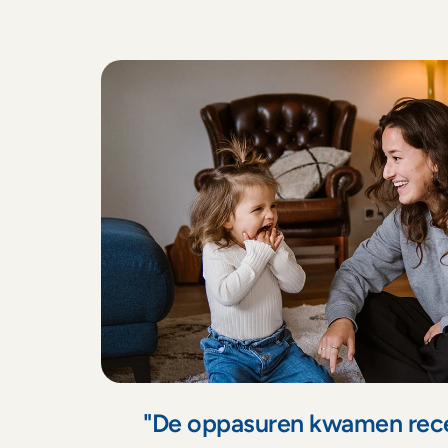
O
n
t
d
e
k
a
l
l
e
v
o
o
r
"De oppasuren kwamen recente