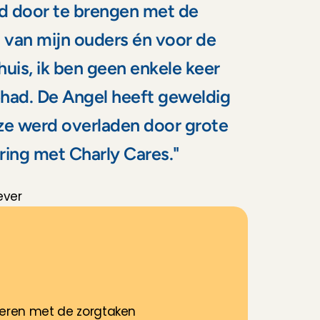
jd door te brengen met de 
 van mijn ouders én voor de 
is, ik ben geen enkele keer 
ehad. De Angel heeft geweldig 
ze werd overladen door grote 
ring met Charly Cares."
ever
T
i
p
j
e
neren met de zorgtaken 