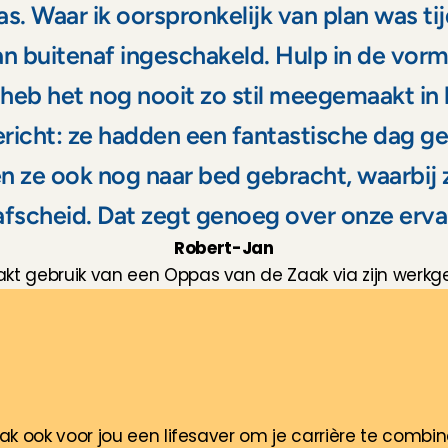
s. Waar ik oorspronkelijk van plan was ti
an buitenaf ingeschakeld. Hulp in de vorm
eb het nog nooit zo stil meegemaakt in hu
bericht: ze hadden een fantastische dag g
n ze ook nog naar bed gebracht, waarbij 
 afscheid. Dat zegt genoeg over onze erva
Robert-Jan
kt gebruik van een Oppas van de Zaak via zijn werkg
e
n
o
p
p
a
s
v
a
n
d
e
z
a
a
k
?
w
e
r
k
g
e
v
e
r
ak ook voor jou een lifesaver om je carrière te combi