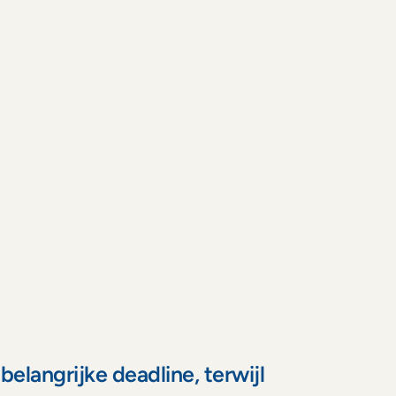
B
u
s
i
n
e
s
s
oordelige inzet van oppas
ia de gekregen uren van je werkgever, of via het 
iscaal aantrekkelijk ingekochte oppastegoed.
igen oppas
oeg eenvoudig je eigen, vertrouwde oppas toe en 
etaal haar uit via je zakelijke credits. 
root netwerk gecheckte oppassers
eschikbaar in heel Nederland. Zo is er altijd een 
ppas beschikbaar die past bij jouw gezin. 
langrijke deadline, terwijl 