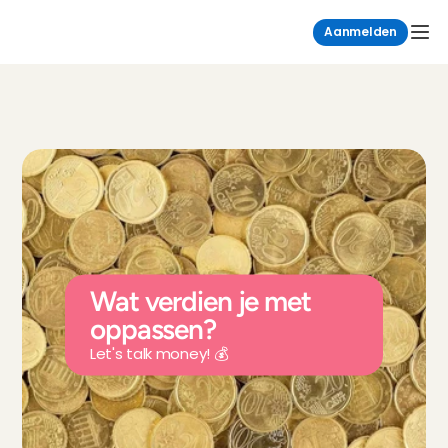
Aanmelden
Wat verdien je met 
oppassen?
Let's talk money! 💰