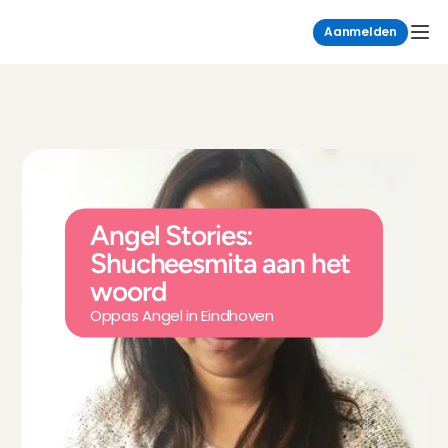
Aanmelden
Angel Stories: 
Shucheesmita aan het 
woord
Oppas Angel in Eindhoven