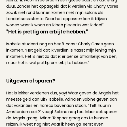
Adina: “Ik woon in de stad in een goede buurt en dat is erg 
duur. Zonder het oppasgeld dat ik verdien via Charly Cares 
zou ik niet rond kunnen komen met mijn salaris als 
tandartsassistente. Door het oppassen kan ik blijven 
wonen waar ik woon en ik heb plezier in wat ik doe!”.
"Het is prettig om erbij te hebben."
Isabelle studeert nog en heeft naast Charly Cares geen 
inkomen. “Het geld dat ik verdien is naast mijn lening mijn 
inkomen. Het is niet zo dat ik er per se afhankelijk van ben, 
maar het is wel prettig om erbij te hebben.”
Uitgeven of sparen?
Het is lekker verdienen dus, yay! Waar geven de Angels het 
meeste geld aan uit? Isabelle, Adina en Sabine geven aan 
dat vakanties en horeca bovenaan staan. “Telt huur in 
Amsterdam ook?” voegt Sabine nog toe. Maar ook sparen 
de Angels graag. Adina: “Ik spaar graag om te kunnen 
reizen. Ik weet nog niet waar ik heen ga, eerst even 