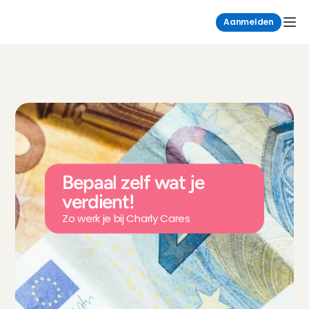
Aanmelden
Bepaal zelf wat je 
verdient!
Zo werk je bij Charly Cares