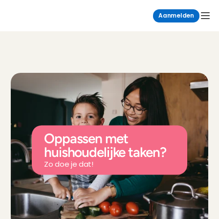
Aanmelden
Oppassen met 
huishoudelijke taken?
Zo doe je dat!