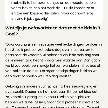
makkelijk te hanteren aangezien de meeste ouders 
vooral boven aan het werk zijn. Tuurlijk komen ze af 
en toe een kopje koffie halen, maar dat hoort erbij 
en vind ik juist gezellig”
Wat zijn jouw favoriete to do’s met de kids in ‘t 
Gooi?
“Door corona zijn er niet super veel ‘leuke dingen’ te doen in 
het Gooi. Ik probeer wel iedere dag even naar buiten te 
gaan met de kinderen. Al helemaal als ik de hele dag voor 
de kinderen zorg hecht ik daar veel waarde aan. Dan gaan 
we bijvoorbeeld een rondje fietsen, wandelen in het bos of 
voetballen in de tuin. Op regenachtige dagen bakken we 
een taart of spelen we urenlang kwartet.
Gelukkig zijn kinderen van zichzelf al heel nieuwsgierig en 
avontuurlijk. Daarom is het nooit saai! Ik heb het idee dat 
ze, vooral nu, graag ‘op avontuur’ willen. Veel plekken 
hebben we al wel gezien, maar toch probeer ik creatief te 
zijn. Zo bedenk ik vaak nieuwe dingen om te doen. Zo voelt 