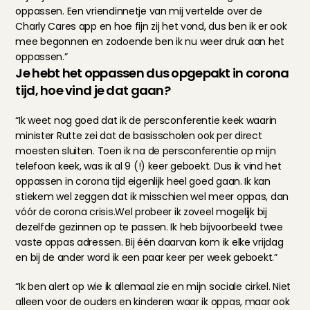
oppassen. Een vriendinnetje van mij vertelde over de 
Charly Cares app en hoe fijn zij het vond, dus ben ik er ook 
mee begonnen en zodoende ben ik nu weer druk aan het 
oppassen.”
Je hebt het oppassen dus opgepakt in corona 
tijd, hoe vind je dat gaan?
“Ik weet nog goed dat ik de persconferentie keek waarin 
minister Rutte zei dat de basisscholen ook per direct 
moesten sluiten. Toen ik na de persconferentie op mijn 
telefoon keek, was ik al 9 (!) keer geboekt. Dus ik vind het 
oppassen in corona tijd eigenlijk heel goed gaan. Ik kan 
stiekem wel zeggen dat ik misschien wel meer oppas, dan 
vóór de corona crisis.Wel probeer ik zoveel mogelijk bij 
dezelfde gezinnen op te passen. Ik heb bijvoorbeeld twee 
vaste oppas adressen. Bij één daarvan kom ik elke vrijdag 
en bij de ander word ik een paar keer per week geboekt.”
“Ik ben alert op wie ik allemaal zie en mijn sociale cirkel. Niet 
alleen voor de ouders en kinderen waar ik oppas, maar ook 