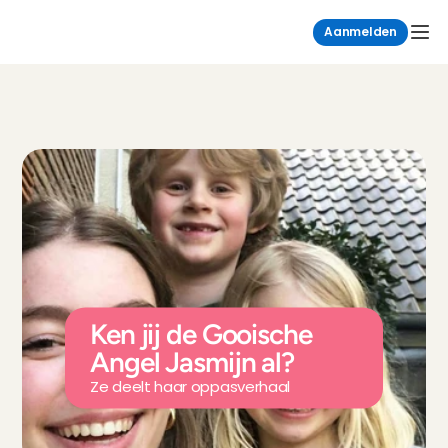
Aanmelden
Ken jij de Gooische 
Angel Jasmijn al?
Ze deelt haar oppasverhaal