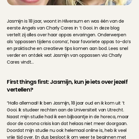
Jasmijn is 18 jaar, woont in Hilversum en was één van de 
eerste Angels van Charly Cares in ‘t Gooi. In deze blog 
vertelt zij alles over haar oppas ervaringen. Onderwerpen 
als ‘oppassen tijdens corona’, haar favoriete oppas to-do’s 
en praktische en creatieve tips komen aan bod. Lees snel 
verder en ontdek wat Jasmijn van oppassen via Charly 
Cares vindt…
First things first: Jasmijn, kun je iets over jezelf 
vertellen?
“Hallo allemaal! Ik ben Jasmijn, 18 jaar oud en ik kom uit ‘t 
Gooi. Ik studeer rechten aan de Universiteit van Utrecht. 
Naast mijn studie had ik een bijbaantje in de horeca, maar 
door de corona crisis kan dat helaas niet meer doorgaan. 
Doordat mijn studie nu ook helemaal online is, heb ik veel 
vrije tijd over. En dus besloot ik om weer te beginnen met 