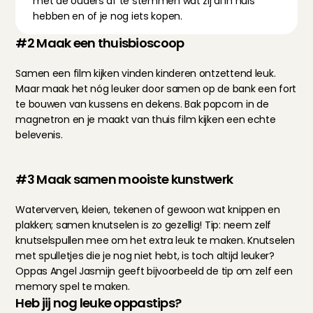
met de ouders af te stemmen wat zij al in huis 
hebben en of je nog iets kopen.
#2 Maak een thuisbioscoop
Samen een film kijken vinden kinderen ontzettend leuk. 
Maar maak het nóg leuker door samen op de bank een fort 
te bouwen van kussens en dekens. Bak popcorn in de 
magnetron en je maakt van thuis film kijken een echte 
belevenis.
#3 Maak samen mooiste kunstwerk
Waterverven, kleien, tekenen of gewoon wat knippen en 
plakken; samen knutselen is zo gezellig! Tip: neem zelf 
knutselspullen mee om het extra leuk te maken. Knutselen 
met spulletjes die je nog niet hebt, is toch altijd leuker? 
Oppas Angel Jasmijn
 geeft bijvoorbeeld de tip om zelf een 
memory spel te maken.
Heb jij nog leuke oppastips?