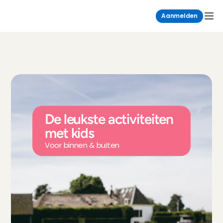
Aanmelden
De leukste activiteiten 
met kids
Voor binnen & buiten