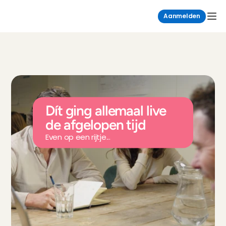
Aanmelden
Dít ging allemaal live 
de afgelopen tijd
Even op een rijtje...