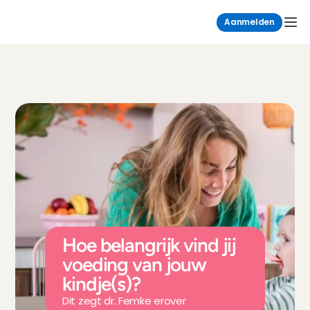
Aanmelden
Hoe belangrijk vind jij 
voeding van jouw 
kindje(s)?
Dit zegt dr. Femke erover