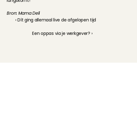
langskomt!
Bron: Mama Deli
‹ Dít ging allemaal live de afgelopen tijd
Een oppas via je werkgever? ›
Kinderoppas
Huisdierenoppas
Mantelzorg Light
Oppas van de zaak
Beschikbaarheid in Nederland
Oppas App