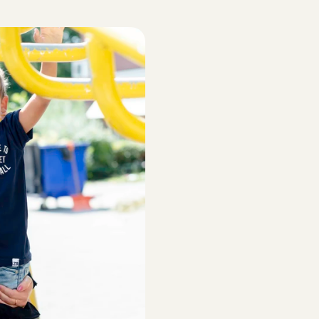
O
p
p
a
s
A
n
g
e
l
Onze e
betrou
alle O
profes
studie
oppase
Naast 
door d
eventu
grondi
oppas
Vi