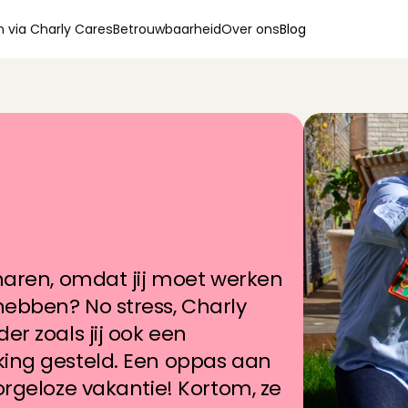
 via Charly Cares
Betrouwbaarheid
Over ons
Blog
g
e
z
o
c
h
t
?
s
b
i
j
C
h
a
r
l
y
haren, omdat jij moet werken 
ebben? No stress, Charly 
r zoals jij ook een 
ing gesteld. Een oppas aan 
orgeloze vakantie! Kortom, ze 