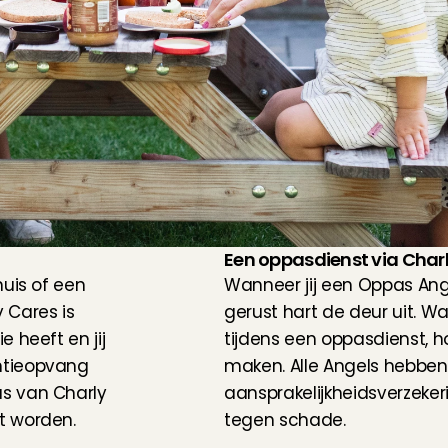
Een oppasdienst via Charly
uis of een 
Wanneer jij een Oppas Ange
Cares is 
gerust hart de deur uit. W
heeft en jij 
tijdens een oppasdienst, hoe
tieopvang 
maken. Alle Angels hebben
 van Charly 
aansprakelijkheidsverzekeri
t worden.
tegen schade.