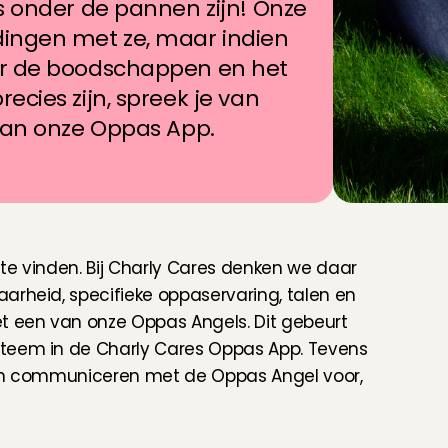
s onder de pannen zijn! Onze 
ingen met ze, maar indien 
r de boodschappen en het 
cies zijn, spreek je van 
 van onze Oppas App.
a
s
n
a
a
r
w
e
n
s
te vinden. Bij Charly Cares denken we daar 
arheid, specifieke oppaservaring, talen en 
 een van onze Oppas Angels. Dit gebeurt 
teem in de Charly Cares Oppas App. Tevens 
kan communiceren met de Oppas Angel voor, 