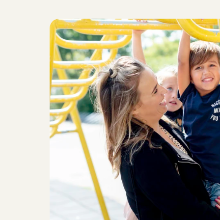
E
e
n
b
e
t
r
o
u
w
b
a
r
e