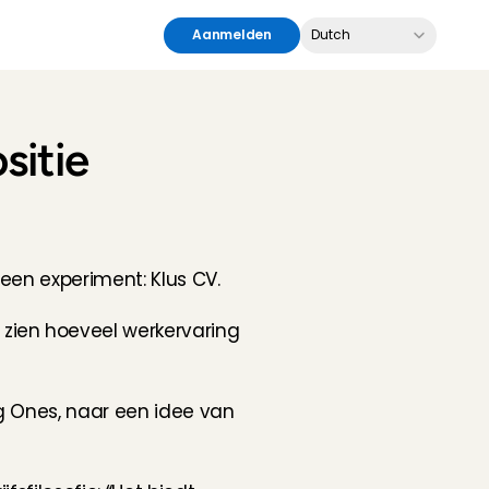
Select Language
Aanmelden
Dutch
itie 
een experiment: Klus CV.
zien hoeveel werkervaring 
g Ones, naar een idee van 