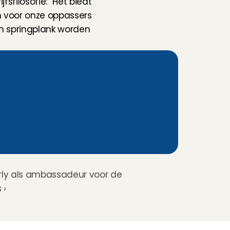
filosofie: “Het biedt 
 voor onze oppassers 
n springplank worden 
ly als ambassadeur voor de 
 ›