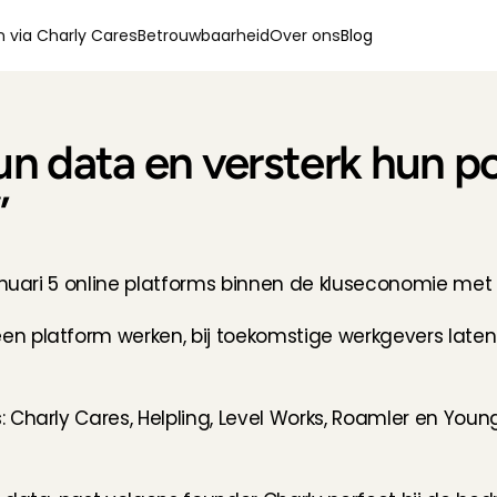
 via Charly Cares
Betrouwbaarheid
Over ons
Blog
n data en versterk hun pos
”
anuari 5 online platforms binnen de kluseconomie met 
 platform werken, bij toekomstige werkgevers laten 
 Charly Cares, Helpling, Level Works, Roamler en Youn