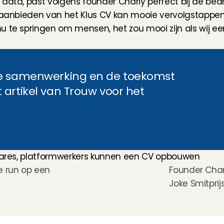
ata, past volgens founder Charly perfect bij de bedrijfs
t aanbieden van het Klus CV kan mooie vervolgstappen
u te springen om mensen, het zou mooi zijn als wij ee
ze samenwerking en de toekomst 
artikel van Trouw voor het 
y Cares, platformwerkers kunnen een CV opbouwen
 run op een 
Founder Char
Joke Smitprijs