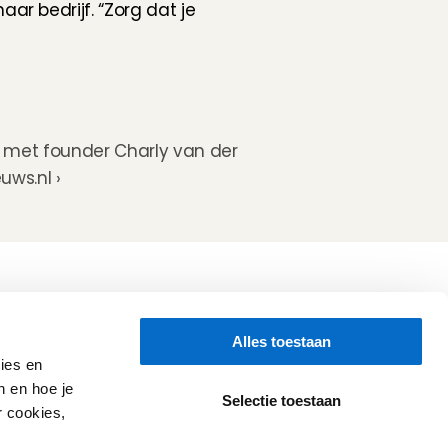
r bedrijf. “Zorg dat je 
w met founder Charly van der 
uws.nl ›
Volg ons
Alles toestaan
Hulp nodig?
Check onze 
Support pagina
ies en
Directe Chat
n en hoe je
WhatsApp
Selectie toestaan
r cookies,
Openingstijden:
Iedere werkdag: 08:30 - 17:00