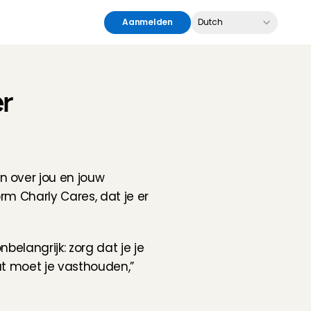
Select Language
Aanmelden
Dutch
 
 over jou en jouw 
m Charly Cares, dat je er 
belangrijk: zorg dat je je 
at moet je vasthouden,” 