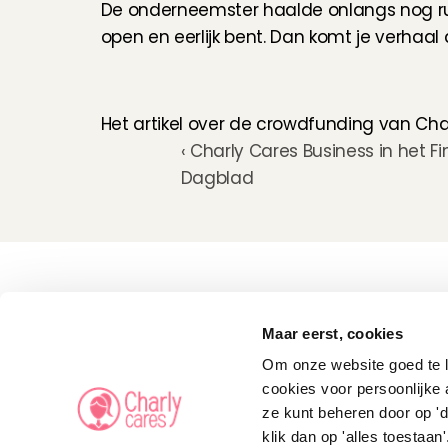
De onderneemster haalde onlangs nog ruim 
open en eerlijk bent. Dan komt je verhaal
Het artikel over de crowdfunding van Cha
‹ Charly Cares Business in het Fi
Dagblad
Kinderoppas
Huisdierenoppas
Maar eerst, cookies
Mantelzorg Light
Oppas van de zaak
Om onze website goed te la
Beschikbaarheid in 
Nederland
cookies voor persoonlijke 
Oppas App
ze kunt beheren door op 'd
Oppas tarief
Veelgestelde vragen
klik dan op 'alles toestaan