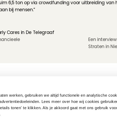
6,5 ton op via crowdfunding voor uitbreiding van haa
 aan bij mensen.”
rly Cares in De Telegraaf
nancieele 
Een intervie
Straten in Nie
Hoe werkt het?
Customer Care
Team
Intake
Ratings & reviews
Vacatures
Wat verdien je met 
Verzekering
Partners
oppassen?
Kinder EHBO cursus
Pers
ten werken, gebruiken we altijd functionele en analytische cook
Flexibel oppassen
Vast oppassen
advertentiedoeleinden. Lees meer over hoe wij cookies gebruike
Oppaswerk in heel 
etails tonen' te klikken. Als je akkoord gaat met ons gebruik voo
Nederland
Veelgestelde vragen
'.