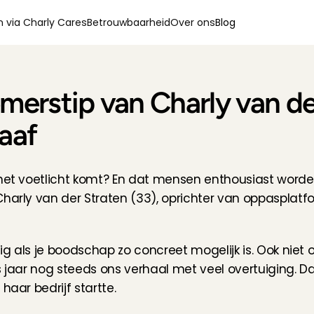
 via Charly Cares
Betrouwbaarheid
Over ons
Blog
erstip van Charly van der
raaf
 het voetlicht komt? En dat mensen enthousiast worden
harly van der Straten (33), oprichter van oppasplatfor
ig als je boodschap zo concreet mogelijk is. Ook niet on
zes jaar nog steeds ons verhaal met veel overtuiging. D
haar bedrijf startte.