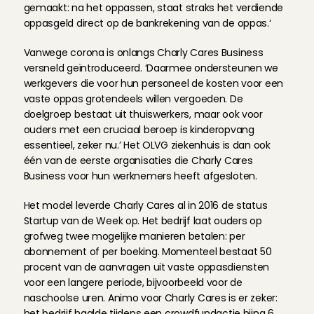
gemaakt: na het oppassen, staat straks het verdiende 
oppasgeld direct op de bankrekening van de oppas.‘
Vanwege corona is onlangs Charly Cares Business 
versneld geïntroduceerd. ‘Daarmee ondersteunen we 
werkgevers die voor hun personeel de kosten voor een 
vaste oppas grotendeels willen vergoeden. De 
doelgroep bestaat uit thuiswerkers, maar ook voor 
ouders met een cruciaal beroep is kinderopvang 
essentieel, zeker nu.’ Het OLVG ziekenhuis is dan ook 
één van de eerste organisaties die Charly Cares 
Business voor hun werknemers heeft afgesloten.
Het model leverde Charly Cares al in 2016 de status 
Startup van de Week op. Het bedrijf laat ouders op 
grofweg twee mogelijke manieren betalen: per 
abonnement of per boeking. Momenteel bestaat 50 
procent van de aanvragen uit vaste oppasdiensten 
voor een langere periode, bijvoorbeeld voor de 
naschoolse uren. Animo voor Charly Cares is er zeker: 
het bedrijf haalde tijdens een crowdfundactie bijna 6 