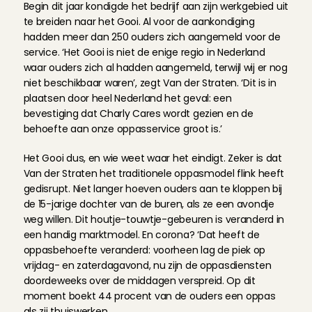
Begin dit jaar kondigde het bedrijf aan zijn werkgebied uit 
te breiden naar het Gooi. Al voor de aankondiging 
hadden meer dan 250 ouders zich aangemeld voor de 
service. ‘Het Gooi is niet de enige regio in Nederland 
waar ouders zich al hadden aangemeld, terwijl wij er nog 
niet beschikbaar waren’, zegt Van der Straten. ‘Dit is in 
plaatsen door heel Nederland het geval: een 
bevestiging dat Charly Cares wordt gezien en de 
behoefte aan onze oppasservice groot is.’
Het Gooi dus, en wie weet waar het eindigt. Zeker is dat 
Van der Straten het traditionele oppasmodel flink heeft 
gedisrupt. Niet langer hoeven ouders aan te kloppen bij 
de 15-jarige dochter van de buren, als ze een avondje 
weg willen. Dit houtje-touwtje-gebeuren is veranderd in 
een handig marktmodel. En corona? ‘Dat heeft de 
oppasbehoefte veranderd: voorheen lag de piek op 
vrijdag- en zaterdagavond, nu zijn de oppasdiensten 
doordeweeks over de middagen verspreid. Op dit 
moment boekt 44 procent van de ouders een oppas 
als zij thuiswerken.