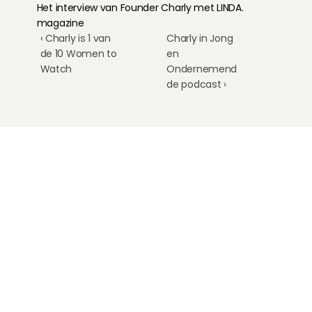
Het interview van Founder Charly met LINDA. 
magazine
‹ Charly is 1 van 
Charly in Jong 
de 10 Women to 
en 
Watch
Ondernemend 
de podcast ›
Kinderoppas
Huisdierenoppas
Mantelzorg Light
Oppas van de zaak
Beschikbaarheid in Nederland
Oppas App
Oppas tarief