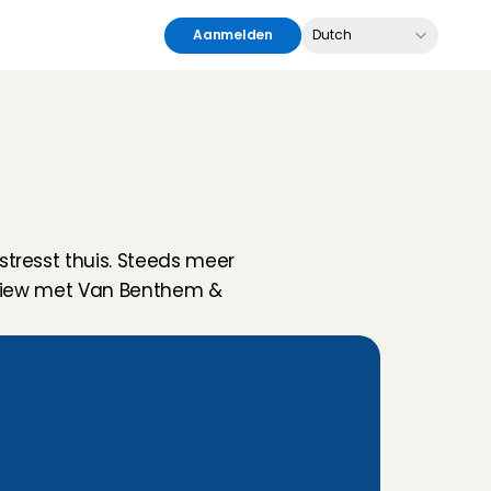
Select Language
Aanmelden
Dutch
tresst thuis. Steeds meer 
rview met Van Benthem & 