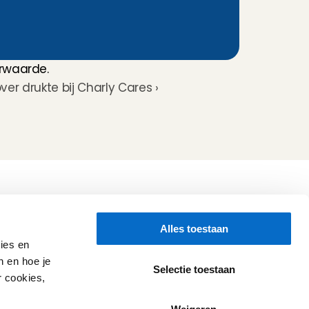
rwaarde.
over drukte bij Charly Cares ›
Volg ons
Alles toestaan
Hulp nodig?
Check onze 
Support pagina
ies en
Directe Chat
n en hoe je
WhatsApp
Selectie toestaan
r cookies,
Openingstijden:
Iedere werkdag: 08:30 - 17:00