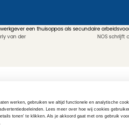
 werkgever een thuisoppas als secundaire arbeidsvoo
ly van der 
NOS schrijft 
Hoe werkt het?
Customer Care
Team
Intake
Ratings & reviews
Vacatures
Wat verdien je met 
Verzekering
Partners
oppassen?
Kinder EHBO cursus
Pers
ten werken, gebruiken we altijd functionele en analytische cook
Flexibel oppassen
Vast oppassen
advertentiedoeleinden. Lees meer over hoe wij cookies gebruike
Oppaswerk in heel 
etails tonen' te klikken. Als je akkoord gaat met ons gebruik voo
Nederland
Veelgestelde vragen
'.