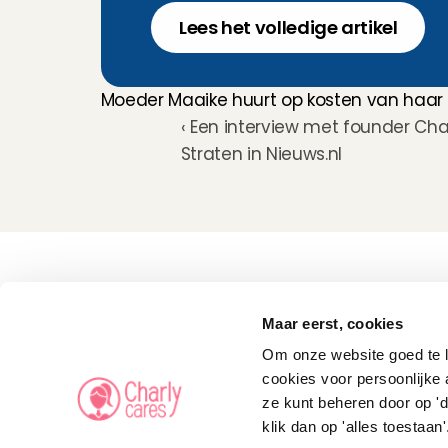
Lees het volledige artikel
Moeder Maaike huurt op kosten van haar
‹ Een interview met founder Char
Straten in Nieuws.nl
Kinderoppas
Huisdierenoppas
Maar eerst, cookies
Mantelzorg Light
Oppas van de zaak
Om onze website goed te la
Beschikbaarheid in 
Nederland
cookies voor persoonlijke 
Oppas App
ze kunt beheren door op 'd
Oppas tarief
Veelgestelde vragen
klik dan op 'alles toestaan