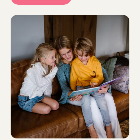
Z
o
c
h
e
c
k
e
n
w
i
j
o
n
z
e
A
n
g
e
l
s