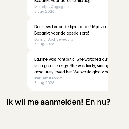
Bedankt voor de leuke middag!
Marjolijn
, 
Oegstgeest
5 aug 2026
Dankjewel voor de fijne oppas! Mijn zoontje heeft 
Bedankt voor de goede zorg!
Danny
, 
Badhoevedorp
5 aug 2026
Laurine was fantastic! She watched our daughter f
such great energy. She was lively, smiling the entire
absolutely loved her. We would gladly have her bac
Ilter
, 
Amsterdam
5 aug 2026
Met heel fijn gevoel de deur uit! Fleur is rustig, be
Ik wil me aanmelden! En nu?
Caroline
, 
Amsterdam
5 aug 2026
Met heel fijn gevoel de deur uit! Fleur is rustig, be