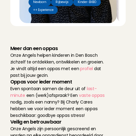
Newborn
Rijbewijs
Kinder-EHBO
Hui
++ Experience
Vak
D
i
t
i
s
C
h
a
r
l
y
C
a
r
e
s
Meer dan een oppas
Onze Angels helpen kinderen in Den Bosch 
zichzelf te ontdekken, ontwikkelen en groeien. 
Je vindt altijd een oppas met een 
profiel
 dat 
past bij jouw gezin.
Oppas voor ieder moment
Even spontaan samen de deur uit of 
last-
minute
 een (werk)afspraak? Een 
vaste oppas
nodig, zoals een nanny? Bij Charly Cares 
hebben we voor ieder moment een oppas 
beschikbaar: goodbye oppas stress!
Veilig en betrouwbaar
Onze Angels zijn persoonlijk gescreend en 
worden na elke oppasdienst beoordeeld door 