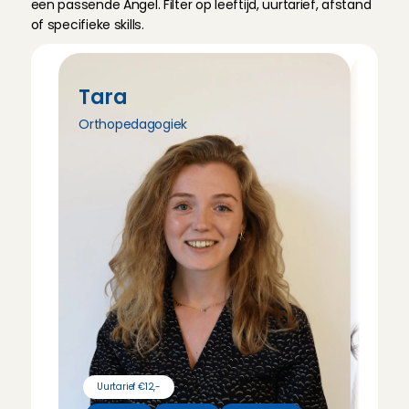
een passende Angel. Filter op leeftijd, uurtarief, afstand 
of specifieke skills.
Tara
Tri
Orthopedagogiek
Pedag
Uurtarief €12,-
Uurt