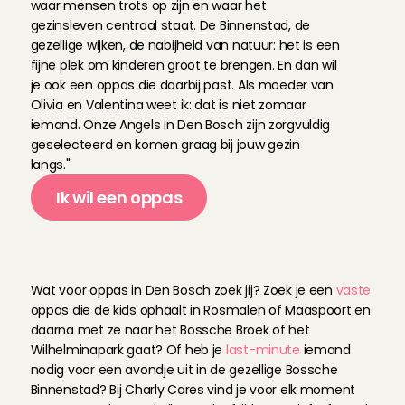
waar mensen trots op zijn en waar het 
gezinsleven centraal staat. De Binnenstad, de 
gezellige wijken, de nabijheid van natuur: het is een 
fijne plek om kinderen groot te brengen. En dan wil 
je ook een oppas die daarbij past. Als moeder van 
Olivia en Valentina weet ik: dat is niet zomaar 
iemand. Onze Angels in Den Bosch zijn zorgvuldig 
geselecteerd en komen graag bij jouw gezin 
langs."
Ik wil een oppas
O
n
z
e
O
p
p
a
s
A
n
g
e
l
s
i
n
D
e
n
B
o
s
c
h
Wat voor oppas in Den Bosch zoek jij? Zoek je een 
vaste
oppas die de kids ophaalt in Rosmalen of Maaspoort en 
daarna met ze naar het Bossche Broek of het 
Wilhelminapark gaat? Of heb je 
last-minute
 iemand 
nodig voor een avondje uit in de gezellige Bossche 
Binnenstad? Bij Charly Cares vind je voor elk moment 