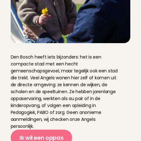
M
e
e
r
o
v
e
r
o
n
z
e
A
n
g
e
l
s
Den Bosch heeft iets bijzonders: het is een 
compacte stad met een hecht 
gemeenschapsgevoel, maar tegelijk ook een stad 
die trekt. Veel Angels wonen hier zelf of komen uit 
de directe omgeving: ze kennen de wijken, de 
scholen en de speeltuinen. Ze hebben jarenlange 
oppaservaring, werkten als au pair of in de 
kinderopvang, of volgen een opleiding in 
Pedagogiek, PABO of zorg. Geen anonieme 
aanmeldingen, wij checken onze Angels 
persoonlijk.
Ik wil een oppas