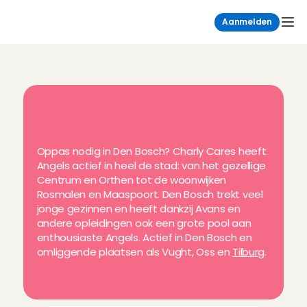
Aanmelden
B
o
e
k
n
u
j
o
u
w
o
p
p
a
s
i
n
D
e
n
B
o
s
c
h
e
n
o
m
g
e
v
i
n
g
!
Oppas nodig in Den Bosch? Charly Cares heeft 
Angels actief in heel de stad: van het gezellige 
Centrum en Orthen tot de woonwijken 
Rosmalen en Maaspoort. Den Bosch trekt veel 
jonge gezinnen en heeft dankzij Avans en 
andere opleidingen ook een grote pool aan 
enthousiaste Angels. Actief in Den Bosch en 
omliggende plaatsen als Vught, Oss en 
Tilburg
.