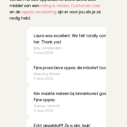
middel van een 
rating & review
. 
Customer care
en de 
oppas verzekering
 zijn er voor jou als je ze 
nodig hebt.
Laura was excellent. We felt totally comfortable le
her. Thank you!
Billy
, 
Amsterdam
5 aug 2026
Fijne proactieve oppas die initiatief toont!
Mascha
, 
Breda
5 aug 2026
Kim maakte meteen bij binnenkomst goede connecti
Fijne oppas.
Sanne
, 
Utrecht
5 aug 2026
Echt geweldig!!!!! Ze is slim, leuk!