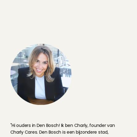
direct in bij een score onder de 4 s
ziet die reviews ook in de app, zod
wat andere Bossche ouders van d
vonden.
C
h
a
r
l
y
v
a
n
d
e
r
S
t
r
a
t
e
n
,
f
o
u
n
d
e
r
C
h
a
r
l
y
C
a
r
e
s
"Hi ouders in Den Bosch! Ik ben Charly, founder van 
Charly Cares. Den Bosch is een bijzondere stad, 