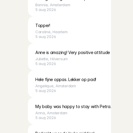
Bonnie
, 
Amsterdam
5 aug 2026
Topper!
Caroline
, 
Haarlem
5 aug 2026
Anne is amazing! Very positive attitude towards the
Juliette
, 
Hilversum
5 aug 2026
Hele fijne oppas. Lekker op pad!
Angelique
, 
Amsterdam
5 aug 2026
My baby was happy to stay with Petra. Very kind 
Anna
, 
Amsterdam
5 aug 2026