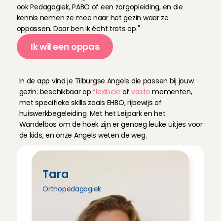
ook Pedagogiek, PABO of een zorgopleiding, en die 
kennis nemen ze mee naar het gezin waar ze 
oppassen. Daar ben ik écht trots op."
Ik wil een oppas
O
n
t
m
o
e
t
o
n
z
e
A
n
g
e
l
s
In de app vind je Tilburgse Angels die passen bij jouw 
gezin: beschikbaar op 
flexibele
 of 
vaste
 momenten, 
met specifieke skills zoals EHBO, rijbewijs of 
huiswerkbegeleiding. Met het Leijpark en het 
Wandelbos om de hoek zijn er genoeg leuke uitjes voor 
de kids, en onze Angels weten de weg.
Tara
Tri
Orthopedagogiek
Pedag