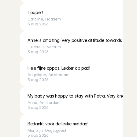
Topper!
Caroline
, 
Haarlem
5 aug 2026
Anne is amazing! Very positive attitude towards the kid
Juliette
, 
Hilversum
5 aug 2026
Hele fijne oppas. Lekker op pad!
Angelique
, 
Amsterdam
5 aug 2026
My baby was happy to stay with Petra. Very kind and c
Anna
, 
Amsterdam
5 aug 2026
Bedankt voor de leuke middag!
Marjolijn
, 
Oegstgeest
5 aug 2026