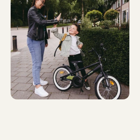
Kenza is very proactive and interacting with kid so much
activities she did with my son and he was happy so much
communicate and have agreements with her. Recommen
Oleksandr
, 
Hoofddorp
5 aug 2026
Altijd fijn als Sharon komt oppassen. De kinderen vonde
Eva
, 
Gilze
5 aug 2026
Great experience! Very easy to communicate, and great
Alex
, 
Amsterdam
5 aug 2026
Absolute topper!

Kids waren instant dol op Danni
Daniel
, 
Hilversum
5 aug 2026
Alles is makkelijk geregeld via de a
aanmaken, oppas zoeken, chatte