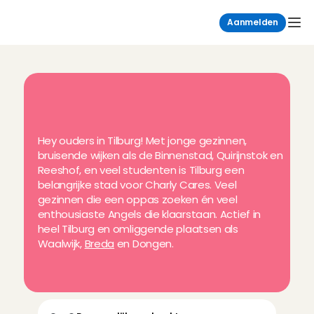
Aanmelden
B
o
e
k
n
u
j
o
u
w
o
p
p
a
s
i
n
r
e
g
i
o
T
i
l
b
u
r
g
Hey ouders in Tilburg! Met jonge gezinnen, 
bruisende wijken als de Binnenstad, Quirijnstok en 
Reeshof, en veel studenten is Tilburg een 
belangrijke stad voor Charly Cares. Veel 
gezinnen die een oppas zoeken én veel 
enthousiaste Angels die klaarstaan. Actief in 
heel Tilburg en omliggende plaatsen als 
Waalwijk, 
Breda
 en Dongen.