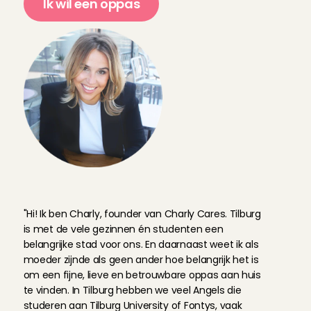
Ik wil een oppas
C
h
a
r
l
y
v
a
n
d
e
r
S
t
r
a
t
e
n
,
f
o
u
n
d
e
r
C
h
a
r
l
y
C
a
r
e
s
:
"Hi! Ik ben Charly, founder van Charly Cares. Tilburg 
is met de vele gezinnen én studenten een 
belangrijke stad voor ons. En daarnaast weet ik als 
moeder zijnde als geen ander hoe belangrijk het is 
om een fijne, lieve en betrouwbare oppas aan huis 
te vinden. In Tilburg hebben we veel Angels die 
studeren aan Tilburg University of Fontys, vaak 