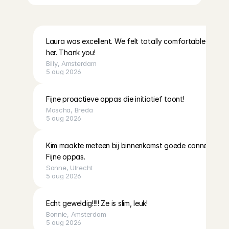
Laura was excellent. We felt totally comfortable leaving
her. Thank you!
Billy
, 
Amsterdam
5 aug 2026
Fijne proactieve oppas die initiatief toont!
Mascha
, 
Breda
5 aug 2026
Kim maakte meteen bij binnenkomst goede connectie me
Fijne oppas.
Sanne
, 
Utrecht
5 aug 2026
Echt geweldig!!!!! Ze is slim, leuk!
Bonnie
, 
Amsterdam
5 aug 2026