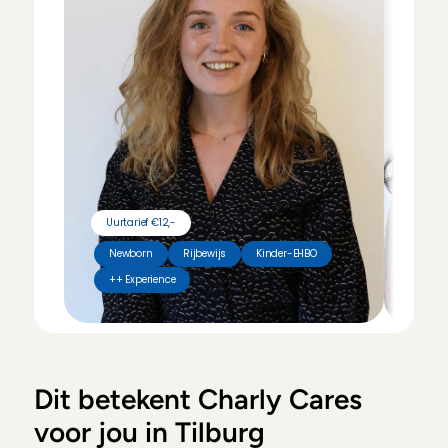
Uurtarief €12,-
Uurt
Newborn
Rijbewijs
Kinder-EHBO
Hui
++ Experience
Vak
Dit betekent Charly Cares 
voor jou in Tilburg