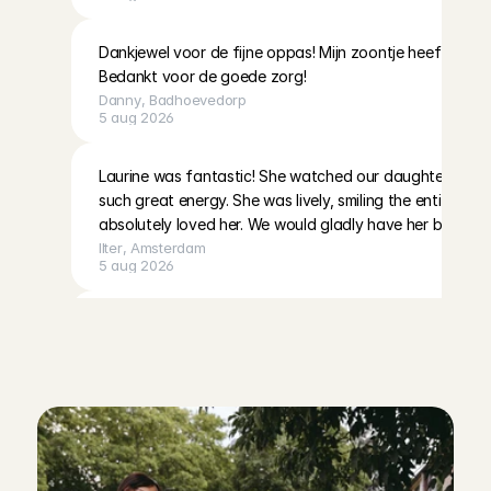
Dankjewel voor de fijne oppas! Mijn zoontje heeft een l
Bedankt voor de goede zorg!
Danny
, 
Badhoevedorp
5 aug 2026
Laurine was fantastic! She watched our daughter for 3
such great energy. She was lively, smiling the entire tim
absolutely loved her. We would gladly have her back.
Ilter
, 
Amsterdam
5 aug 2026
W
a
a
r
o
m
v
o
o
r
e
e
n
o
p
p
a
s
i
n
Met heel fijn gevoel de deur uit! Fleur is rustig, betrouw
Caroline
, 
Amsterdam
T
i
l
b
u
r
g
v
i
a
C
h
a
r
l
y
C
a
r
e
s
5 aug 2026
k
i
e
z
e
n
?
Met heel fijn gevoel de deur uit! Fleur is rustig, betrouw
Caroline
, 
Amsterdam
5 aug 2026