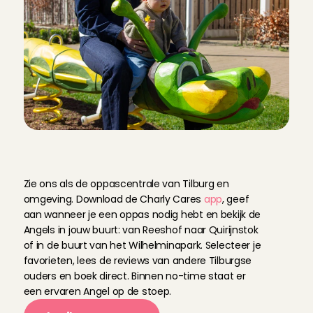
C
h
a
r
l
y
C
a
r
e
s
:
v
o
o
r
j
o
u
w
o
p
p
a
s
i
n
T
i
l
b
u
r
g
Zie ons als de oppascentrale van Tilburg en 
omgeving. Download de Charly Cares 
app
, geef 
aan wanneer je een oppas nodig hebt en bekijk de 
Angels in jouw buurt: van Reeshof naar Quirijnstok 
of in de buurt van het Wilhelminapark. Selecteer je 
favorieten, lees de reviews van andere Tilburgse 
ouders en boek direct. Binnen no-time staat er 
een ervaren Angel op de stoep.