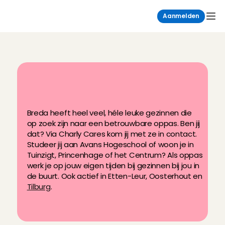
Aanmelden
O
p
p
a
s
w
e
r
k
i
n
B
r
e
d
a
v
i
a
C
h
a
r
l
y
C
a
r
e
s
Breda heeft heel veel, héle leuke gezinnen die 
op zoek zijn naar een betrouwbare oppas. Ben jij 
dat? Via Charly Cares kom jij met ze in contact. 
Studeer jij aan Avans Hogeschool of woon je in 
Tuinzigt, Princenhage of het Centrum? Als oppas 
werk je op jouw eigen tijden bij gezinnen bij jou in 
de buurt. Ook actief in Etten-Leur, Oosterhout en 
Tilburg
.