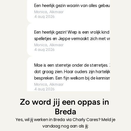
Een heerlijk gezin waarin van alles gebeurt. Mooi 
Monica
, 
Alkmaar
4 aug 2026
Een heerlijk gezin! Wiep is een vrolijk kind dat altijd
spelletjes en Jeppe vermaakt zich met vriendjes
Monica
, 
Alkmaar
4 aug 2026
Mae is een sterretje onder de sterretjes. Ze kan al ve
dat graag zien. Haar ouders zijn hartelijk, open en je
bespreken. Een fijn welkom bij de kennismaking
Monica
, 
Alkmaar
4 aug 2026
Zo word jij een oppas in 
Super gezellige familie! Echt heel erg aardig en hun
Breda
begripvol🙏🏾
Moraiha
, 
's-Gravenhage
Yes, wil jij werken in Breda via Charly Cares? Meld je 
4 aug 2026
vandaag nog aan als jij: