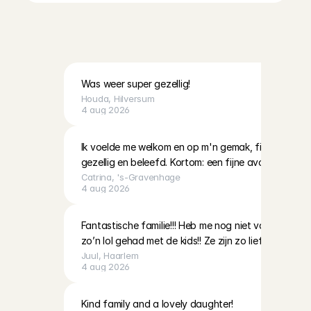
R
e
v
i
e
w
s
o
v
e
r
o
p
p
a
s
g
e
z
i
n
n
e
n
b
i
j
C
h
a
r
l
y
C
a
r
e
s
Was weer super gezellig!
Houda
, 
Hilversum
4 aug 2026
Ik voelde me welkom en op m'n gemak, fijne communica
gezellig en beleefd. Kortom: een fijne avond gehad.
Catrina
, 
's-Gravenhage
4 aug 2026
Fantastische familie!!! Heb me nog niet vaak zo sne
zo’n lol gehad met de kids!! Ze zijn zo lief
Juul
, 
Haarlem
4 aug 2026
Kind family and a lovely daughter!