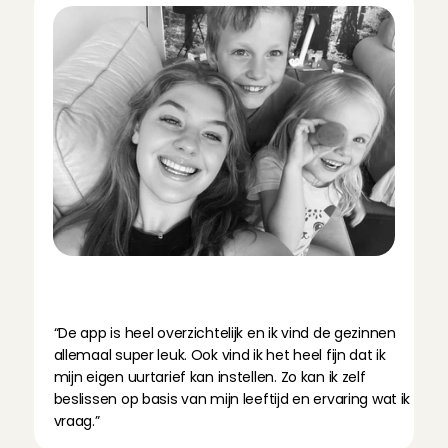
O
n
t
m
o
e
t
O
p
p
a
s
A
n
g
e
l
R
o
m
e
e
:
“De app is heel overzichtelijk en ik vind de gezinnen 
allemaal super leuk. Ook vind ik het heel fijn dat ik 
mijn eigen uurtarief kan instellen. Zo kan ik zelf 
beslissen op basis van mijn leeftijd en ervaring wat ik 
vraag.”