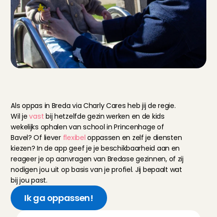
V
a
s
t
o
f
f
l
e
x
i
b
e
l
o
p
p
a
s
s
e
n
:
i
t
'
s
u
p
t
o
y
o
u
!
Als oppas in Breda via Charly Cares heb jij de regie. 
Wil je 
vast
 bij hetzelfde gezin werken en de kids 
wekelijks ophalen van school in Princenhage of 
Bavel? Of liever 
flexibel
 oppassen en zelf je diensten 
kiezen? In de app geef je je beschikbaarheid aan en 
reageer je op aanvragen van Bredase gezinnen, of zij 
nodigen jou uit op basis van je profiel. Jij bepaalt wat 
bij jou past.
Ik ga oppassen!