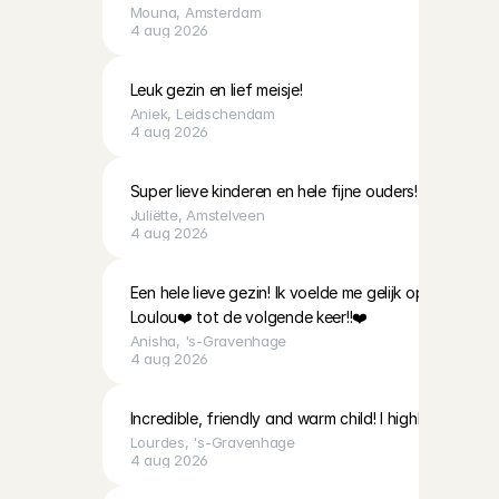
Mouna
, 
Amsterdam
4 aug 2026
Leuk gezin en lief meisje!
Aniek
, 
Leidschendam
4 aug 2026
Super lieve kinderen en hele fijne ouders!
Juliëtte
, 
Amstelveen
4 aug 2026
Een hele lieve gezin! Ik voelde me gelijk op me gema
Loulou❤️ tot de volgende keer!!❤️
Anisha
, 
's-Gravenhage
4 aug 2026
Incredible, friendly and warm child! I highly recommen
Lourdes
, 
's-Gravenhage
4 aug 2026