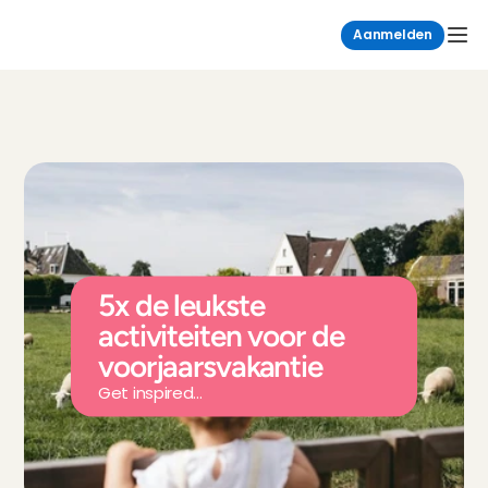
Aanmelden
5x de leukste 
activiteiten voor de 
voorjaarsvakantie
Get inspired...