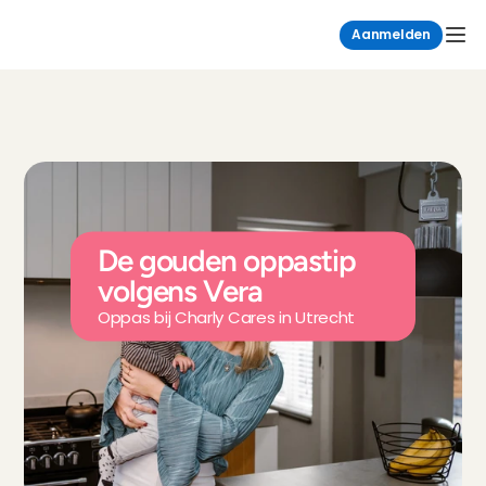
Aanmelden
De gouden oppastip 
volgens Vera
Oppas bij Charly Cares in Utrecht