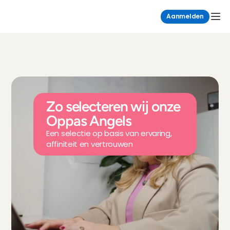
Aanmelden
Zo selecteren wij onze 
Oppas Angels
Een selectie op basis van ervaring, 
affiniteit en vertrouwen