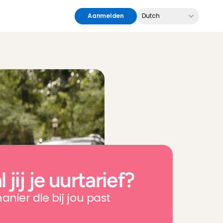
Select Language
Aanmelden
Dutch
jij je uurtarief?
nier die bij jou past