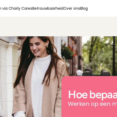
 via Charly Cares
Betrouwbaarheid
Over ons
Blog
Hoe bepaal 
Werken op een ma