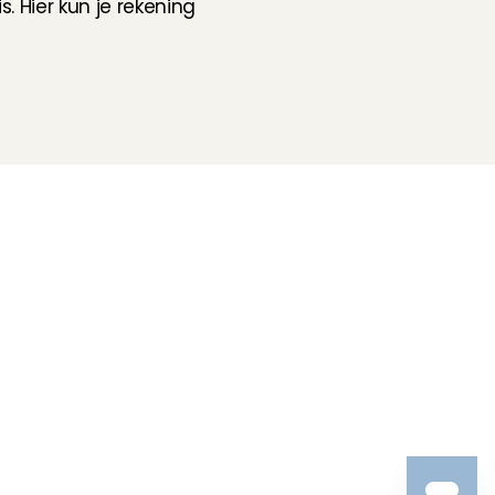
 Hier kun je rekening 
Volg ons
Hulp nodig?
Check onze 
Support pagina
Directe Chat
WhatsApp
Openingstijden:
Iedere werkdag: 08:30 - 17:00
Charly Cares
Gerard Doustraat 62-1
1072 VV Amsterdam
KvK 97121096