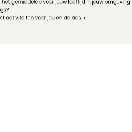
het gemiddelde voor jouw leeftijd in jouw omgeving is.
ngs?
st activiteiten voor jou en de kids! ›
Hoe werkt het?
Customer Care
Team
Intake
Ratings & reviews
Vacatures
Wat verdien je met 
Verzekering
Partners
oppassen?
Kinder EHBO cursus
Pers
Flexibel oppassen
Vast oppassen
Oppaswerk in heel 
Nederland
Veelgestelde vragen