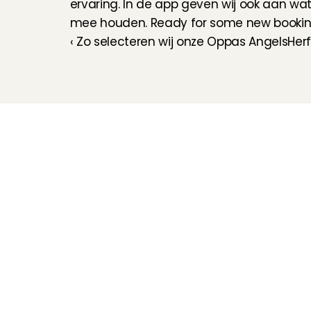
ervaring. In de app geven wij ook aan wat 
mee houden. Ready for some new booki
‹ Zo selecteren wij onze Oppas Angels
Herf
Kinderoppas
Huisdierenoppas
Mantelzorg Light
Oppas van de zaak
Beschikbaarheid in 
Nederland
Oppas App
Oppas tarief
Veelgestelde vragen