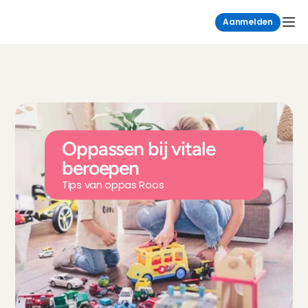
Aanmelden
Oppassen bij vitale 
beroepen
Tips van oppas Roos