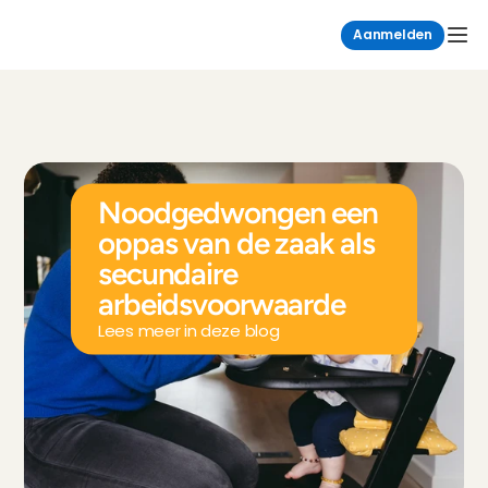
Aanmelden
Noodgedwongen een 
oppas van de zaak als 
secundaire 
arbeidsvoorwaarde
Lees meer in deze blog