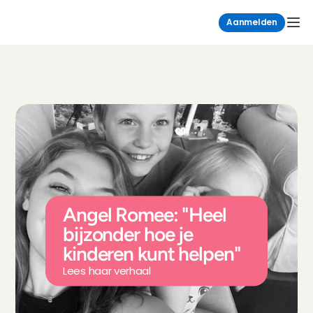
Aanmelden
Angel Romee: "Heel 
bijzonder hoe je 
kinderen kunt helpen"
Lees haar verhaal