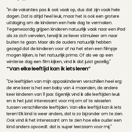
"In de vakanties pas ik ook vaak op, dus dat zijn vaak hele 
dagen. Dat is altijd heel leuk, maar het is ook een grotere 
uitdaging om de kinderen een hele dag te vermaken. 
Tegenwoordig grijpen kinderen natuurlijk vaak naar een iPad 
als ze zich vervelen, terwijl ik ze liever stimuleer om naar 
buiten te gaan. Maar als de ouders natuurlijk hebben 
gezegd dat de kinderen voor of na het eten een filmpje 
mogen kijken, is het natuurlijk prima. Of als we op een 
winterse dag een film kijken, vind ik dat juist gezellig."
“Van elke leeftijd kan ik iets leren”
"De leeftijden van mijn oppaskinderen verschillen heel erg: 
de ene keer is het een baby van 4 maanden, de andere 
keer kinderen van 11 jaar. Eigenlijk vind ik alle leeftijden leuk 
en is het juist interessant voor mij om af te wisselen 
tussen verschillende leeftijden. Van elke leeftijd kan ik iets 
leren! Elk kind is weer anders, dat is zo bijzonder om te zien. 
Ook vind ik het interessant om te zien hoe elke ouder een 
kind anders opvoedt: dat is super leerzaam voor mij."