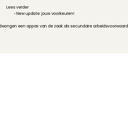
Lees verder
‹ New update: jouw voorkeuren!
wongen een oppas van de zaak als secundaire arbeidsvoorwaard
Kinderoppas
Huisdierenoppas
Mantelzorg Light
Oppas van de zaak
Beschikbaarheid in Nederland
Oppas App
Oppas tarief