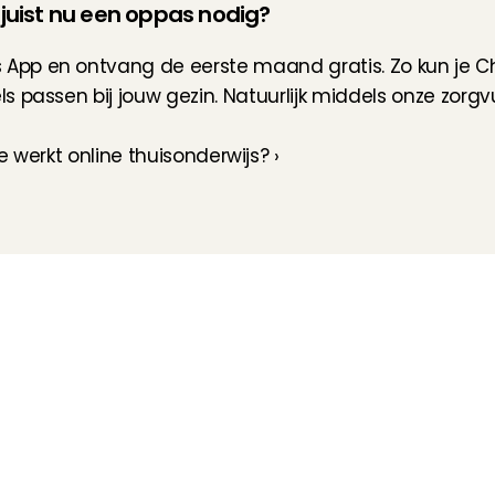
g juist nu een oppas nodig?
pp en ontvang de eerste maand gratis. Zo kun je Cha
passen bij jouw gezin. Natuurlijk middels onze zorgvul
 werkt online thuisonderwijs? ›
Hoe werkt het?
Customer Care
Team
Intake
Ratings & reviews
Vacatures
Wat verdien je met 
Verzekering
Partners
oppassen?
Kinder EHBO cursus
Pers
Flexibel oppassen
Vast oppassen
Oppaswerk in heel 
Nederland
Veelgestelde vragen