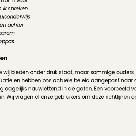
atform voor 
 ik spreken 
isonderwijs 
en achter 
aarom 
oppas 
nen
ie wij bieden onder druk staat, maar sommige ouders 
tuatie en hebben 
ons actuele beleid
 aangepast naar de
ng dagelijks nauwlettend in de gaten. Een voorbeeld v
n. Wij vragen al onze gebruikers om deze richtlijnen o