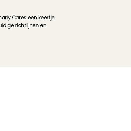
rly Cares een keertje 
dige richtlijnen en 
Volg ons
Hulp nodig?
Check onze 
Support pagina
Directe Chat
WhatsApp
Openingstijden:
Iedere werkdag: 08:30 - 17:00