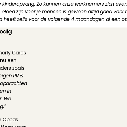
kinderopvang. Zo kunnen onze werknemers zich even 
n. Goed zijn voor je mensen is gewoon altijd goed voor he
a heeft zelfs voor de volgende 4 maandagen al een op
odig 
harly Cares 
 nu een 
ders zoals 
eigen PR & 
 opdrachten 
en in 
. We 
g.”
n Oppas 