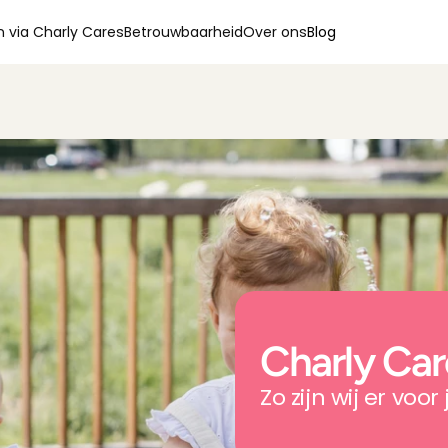
 via Charly Cares
Betrouwbaarheid
Over ons
Blog
Charly Car
Zo zijn wij er voor