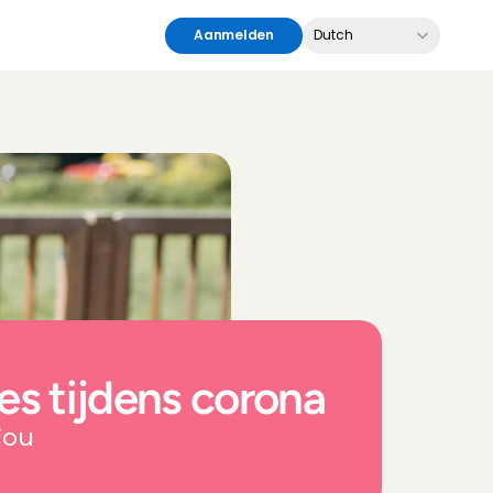
Select Language
Aanmelden
Dutch
es tijdens corona
 jou