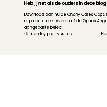
Heb jij net als de ouders in deze blo
Download dan nu de Charly Cares Oppas A
uitproberen en ervaren of de Oppas Angels 
aangepaste beleid.
‹ Kimberley past vast op
Hoe
Kinderoppas
Huisdierenoppas
Mantelzorg Light
Oppas van de zaak
Beschikbaarheid in 
Nederland
Oppas App
Oppas tarief
Veelgestelde vragen