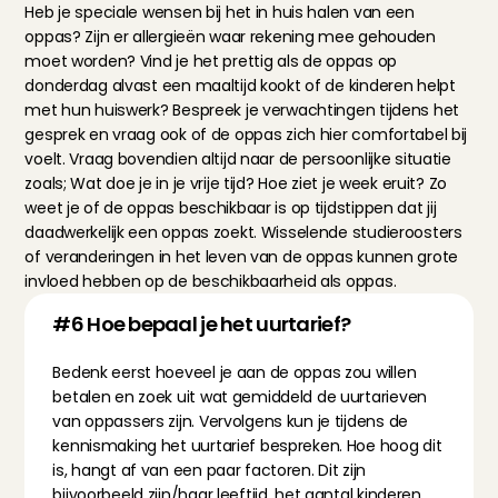
Heb je speciale wensen bij het in huis halen van een 
oppas? Zijn er allergieën waar rekening mee gehouden 
moet worden? Vind je het prettig als de oppas op 
donderdag alvast een maaltijd kookt of de kinderen helpt 
met hun huiswerk? Bespreek je verwachtingen tijdens het 
gesprek en vraag ook of de oppas zich hier comfortabel bij 
voelt. Vraag bovendien altijd naar de persoonlijke situatie 
zoals; Wat doe je in je vrije tijd? Hoe ziet je week eruit? Zo 
weet je of de oppas beschikbaar is op tijdstippen dat jij 
daadwerkelijk een oppas zoekt. Wisselende studieroosters 
of veranderingen in het leven van de oppas kunnen grote 
invloed hebben op de beschikbaarheid als oppas.
#6 Hoe bepaal je het uurtarief?
Bedenk eerst hoeveel je aan de oppas zou willen 
betalen en 
zoek uit
 wat gemiddeld de uurtarieven 
van oppassers zijn. Vervolgens kun je tijdens de 
kennismaking het uurtarief bespreken. Hoe hoog dit 
is, hangt af van een paar factoren. Dit zijn 
bijvoorbeeld zijn/haar leeftijd, het aantal kinderen, 