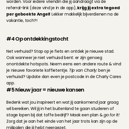
worden. Voor iedere vriendin die jij aandraagt via de 
referral-link (deze vind je in 
de app
),
 krijg jij extra tegoed 
per geboekte Angel!
 Lekker makkelijk bijverdienen na de 
vakantie, toch?!
#4 Op ontdekkingstocht
Net verhuisd? Stap op je fiets en ontdek je nieuwe stad. 
Ook wanneer je niet verhuisd bent: er zijn genoeg 
onontdekte hotspots. Neem eens een andere route & vind 
je nieuwe favoriete koffietentje. 
Tip van Charly: 
ben je 
verhuisd? 
Update dan even je postcode
 in de Charly Cares 
app.
#5 Nieuw jaar = nieuwe kansen
Bedenk wat jou inspireert en wat jij aankomend jaar graag 
wil bereiken. Wil jij in het buitenland te gaan studeren of 
stage lopen bij dat toffe bedrijf? Maak een plan & 
go for it!
Zorg dat je aan het einde van het jaar trots kan zijn op de 
mijlpalen die jij hebt neergezet.