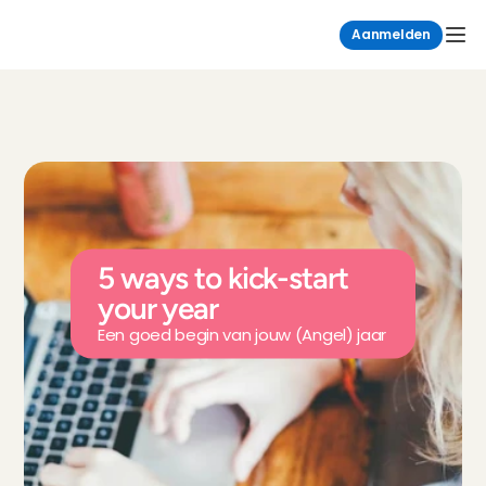
Aanmelden
5 ways to kick-start 
your year
Een goed begin van jouw (Angel) jaar