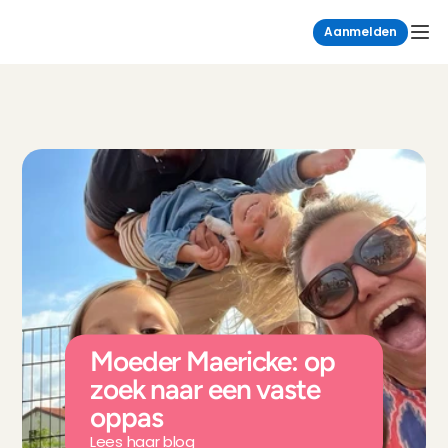
Aanmelden
Moeder Maericke: op 
zoek naar een vaste 
oppas
Lees haar blog