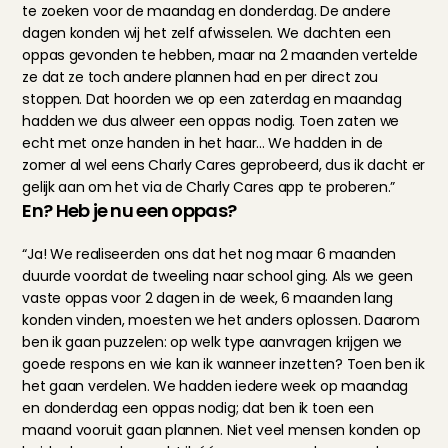
te zoeken voor de maandag en donderdag. De andere 
dagen konden wij het zelf afwisselen. We dachten een 
oppas gevonden te hebben, maar na 2 maanden vertelde 
ze dat ze toch andere plannen had en per direct zou 
stoppen. Dat hoorden we op een zaterdag en maandag 
hadden we dus alweer een oppas nodig. Toen zaten we 
echt met onze handen in het haar... We hadden in de 
zomer al wel eens Charly Cares geprobeerd, dus ik dacht er 
gelijk aan om het via de Charly Cares app te proberen.”
En? Heb je nu een oppas?
“Ja! We realiseerden ons dat het nog maar 6 maanden 
duurde voordat de tweeling naar school ging. Als we geen 
vaste oppas voor 2 dagen in de week, 6 maanden lang 
konden vinden, moesten we het anders oplossen. Daarom 
ben ik gaan puzzelen: op welk type aanvragen krijgen we 
goede respons en wie kan ik wanneer inzetten? Toen ben ik 
het gaan verdelen. We hadden iedere week op maandag 
en donderdag een oppas nodig; dat ben ik toen een 
maand vooruit gaan plannen. Niet veel mensen konden op 