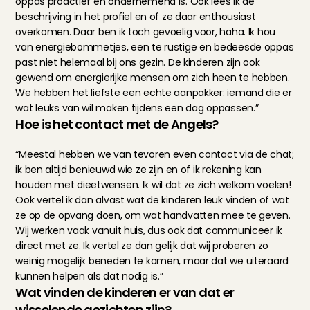
oppas proactief en ondernemend is. Ook lees ik de 
beschrijving in het profiel en of ze daar enthousiast 
overkomen. Daar ben ik toch gevoelig voor, haha. Ik hou 
van energiebommetjes, een te rustige en bedeesde oppas 
past niet helemaal bij ons gezin. De kinderen zijn ook 
gewend om energierijke mensen om zich heen te hebben. 
We hebben het liefste een echte aanpakker: iemand die er 
wat leuks van wil maken tijdens een dag oppassen.”
Hoe is het contact met de Angels?
“Meestal hebben we van tevoren even contact via de chat; 
ik ben altijd benieuwd wie ze zijn en of ik rekening kan 
houden met dieetwensen. Ik wil dat ze zich welkom voelen! 
Ook vertel ik dan alvast wat de kinderen leuk vinden of wat 
ze op de opvang doen, om wat handvatten mee te geven. 
Wij werken vaak vanuit huis, dus ook dat communiceer ik 
direct met ze. Ik vertel ze dan gelijk dat wij proberen zo 
weinig mogelijk beneden te komen, maar dat we uiteraard 
kunnen helpen als dat nodig is.”
Wat vinden de kinderen er van dat er 
wisselende gezichten zijn?