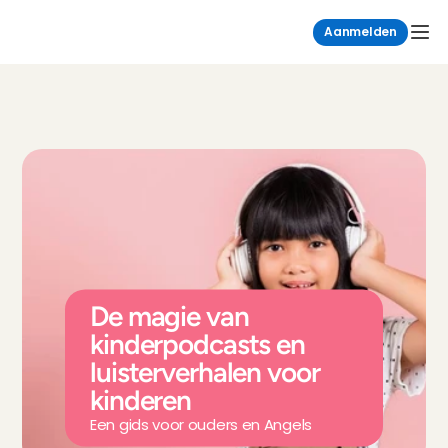
Aanmelden
De magie van 
kinderpodcasts en 
luisterverhalen voor 
kinderen
Een gids voor ouders en Angels