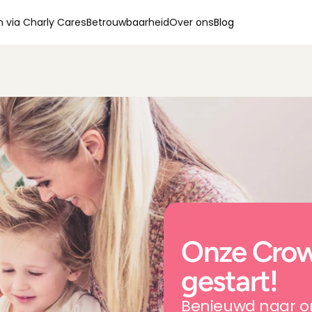
 via Charly Cares
Betrouwbaarheid
Over ons
Blog
Onze Crowd
gestart!
Benieuwd naar on