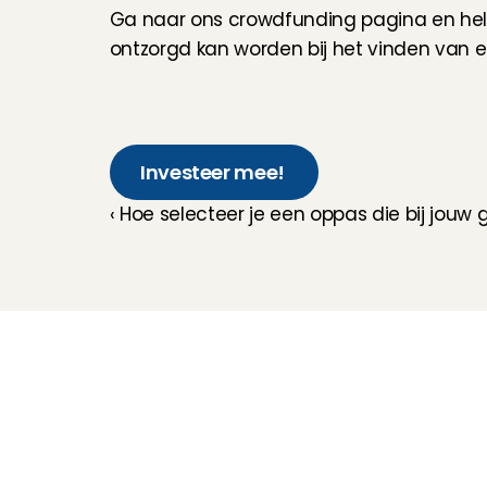
Ga naar ons crowdfunding pagina en help 
ontzorgd kan worden bij het vinden van 
Investeer mee! 
‹ Hoe selecteer je een oppas die bij jouw 
Kinderoppas
Huisdierenoppas
Mantelzorg Light
Oppas van de zaak
Beschikbaarheid in 
Nederland
Oppas App