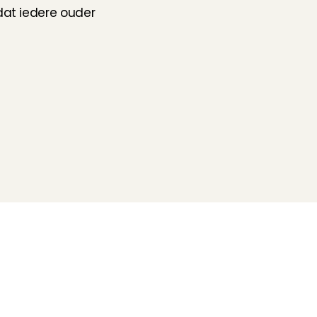
at iedere ouder 
Volg ons
Hulp nodig?
Check onze 
Support pagina
Directe Chat
WhatsApp