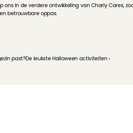
ons in de verdere ontwikkeling van Charly Cares, zod
een betrouwbare oppas.
gezin past?
De leukste Halloween activiteiten ›
Hoe werkt het?
Customer Care
Team
Intake
Ratings & reviews
Vacatures
Wat verdien je met 
Verzekering
Partners
oppassen?
Kinder EHBO cursus
Pers
Flexibel oppassen
Vast oppassen
Oppaswerk in heel 