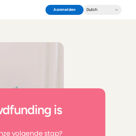
Select Language
Aanmelden
Dutch
funding is 
ze volgende stap? 