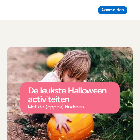
Aanmelden
De leukste Halloween 
activiteiten
Met de (oppas) kinderen