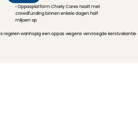
‹ Oppasplatform Charly Cares haalt met 
crowdfunding binnen enkele dagen half 
miljoen op
s regelen wanhopig een oppas wegens vervroegde kerstvakantie 
Kinderoppas
Huisdierenoppas
Mantelzorg Light
Oppas van de zaak
Beschikbaarheid in Nederland
Oppas App