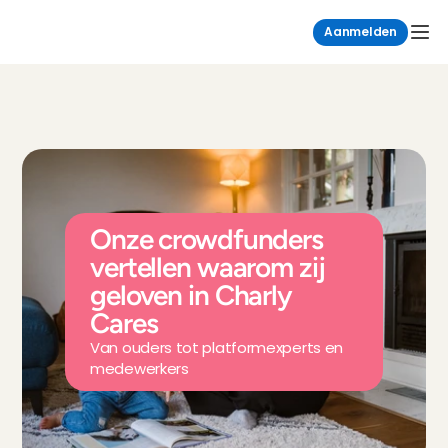
Aanmelden
Onze crowdfunders 
vertellen waarom zij 
geloven in Charly 
Cares
Van ouders tot platformexperts en 
medewerkers