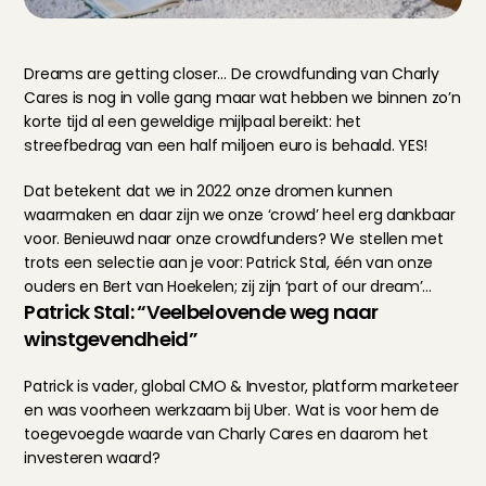
Dreams are getting closer… De crowdfunding van Charly 
Cares is nog in volle gang maar wat hebben we binnen zo’n 
korte tijd al een geweldige mijlpaal bereikt: het 
streefbedrag van een half miljoen euro is behaald. YES!
Dat betekent dat we in 2022 onze dromen kunnen 
waarmaken en daar zijn we onze ‘crowd’ heel erg dankbaar 
voor. Benieuwd naar onze crowdfunders? We stellen met 
trots een selectie aan je voor: Patrick Stal, één van onze 
ouders en Bert van Hoekelen; zij zijn ‘part of our dream’...
Patrick Stal: “Veelbelovende weg naar 
winstgevendheid”
Patrick is vader, global CMO & Investor, platform marketeer 
en was voorheen werkzaam bij Uber. Wat is voor hem de 
toegevoegde waarde van Charly Cares en daarom het 
investeren waard?