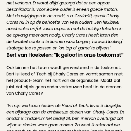
niet verloren. Er wordt altijd gezorgd dat er een oppas 
beschikbaar is. Voor iedere ouder is er een goede match. 
Met de wijzigingen in de markt, o.a. Covid-19, speelt Charly 
Cares nu in op de behoefte van veel ouders. Een flexibele, 
naschoolse en/of vaste oppas is met de huidige tekorten in 
de opvang meer dan nodig. Charly Cares heeft laten zien 
de kwaliteit continu te kunnen waarborgen, 'forward looking' 
strategie toe te passen en 'on top of game' te blijven.”
Bert van Hoekelen: “Ik geloof in onze toekomst”
Ook binnen het team wordt geïnvesteerd in de toekomst. 
Bert is Head of Tech bij Charly Cares en vormt samen met 
het product-team het hart van de organisatie. Maakt dat 
juist dat hij als geen ander vertrouwen heeft in de dromen 
van Charly Cares?
“In mijn werkzaamheden als Head of Tech, lever ik dagelijks 
een bijdrage aan de ambitieuze doelen van Charly Cares. En 
omdat ik ‘middenin’ het bedrijf zit, ben ik ervan overtuigd dat 
wij onze doelen waar gaan maken. Zo weet ik zeker dat we 