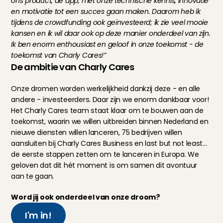
ons product, de app, met onze technische kennis, innovatie 
en motivatie tot een succes gaan maken. Daarom heb ik 
tijdens de crowdfunding ook geïnvesteerd; ik zie veel mooie 
kansen en ik wil daar ook op deze manier onderdeel van zijn. 
Ik ben enorm enthousiast en geloof in onze toekomst - de 
toekomst van Charly Cares!”
De ambitie van Charly Cares
Onze dromen worden werkelijkheid dankzij deze - en alle 
andere - investeerders. Daar zijn we enorm dankbaar voor! 
Het Charly Cares team staat klaar om te bouwen aan de 
toekomst, waarin we willen uitbreiden binnen Nederland en 
nieuwe diensten willen lanceren, 75 bedrijven willen 
aansluiten bij Charly Cares Business en last but not least… 
de eerste stappen zetten om te lanceren in Europa. We 
geloven dat dit hét moment is om samen dit avontuur 
aan te gaan.
Word jij ook onderdeel van onze droom?
I'm in!