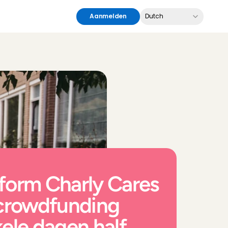
Select Language
Aanmelden
Dutch
orm Charly Cares 
crowdfunding 
ele dagen half 