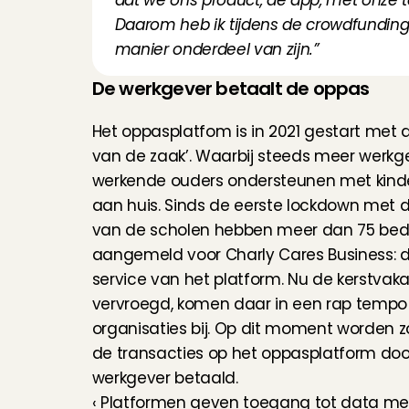
dat we ons product, de app, met onze t
Daarom heb ik tijdens de crowdfunding o
manier onderdeel van zijn.”
De werkgever betaalt de oppas
Het oppasplatfom is in 2021 gestart met d
van de zaak’. Waarbij steeds meer werkge
werkende ouders ondersteunen met kind
aan huis. Sinds de eerste lockdown met de
van de scholen hebben meer dan 75 bedri
aangemeld voor Charly Cares Business: de 
service van het platform. Nu de kerstvaka
vervroegd, komen daar in een rap tempo
organisaties bij. Op dit moment worden z
de transacties op het oppasplatform door
werkgever betaald.
‹ Platformen geven toegang tot data me