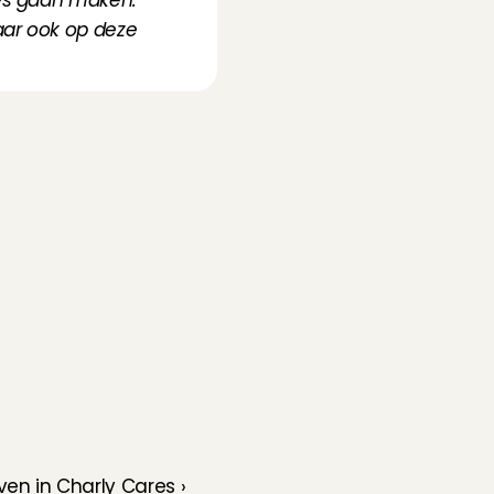
es gaan maken. 
aar ook op deze 
en in Charly Cares ›