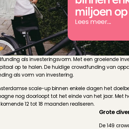
miljoen op
Lees meer...
unding als investeringsvorm. Met een groeiende inves
pitaal op te halen. De huidige crowdfunding van oppa
ding als vorm van investering.
terdamse scale-up binnen enkele dagen het doelbed
agne nog doorloopt tot het einde van het jaar. Met h
 komende 12 tot 18 maanden realiseren.
Grote dive
De 149 crow