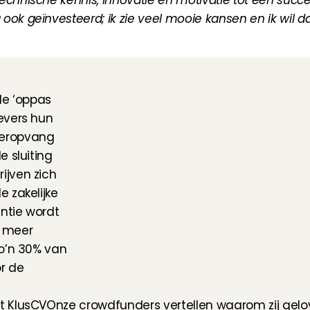
echnische kennis, innovatie en motivatie tot een succ
ok geïnvesteerd; ik zie veel mooie kansen en ik wil d
e ‘oppas 
vers hun 
eropvang 
 sluiting 
jven zich 
zakelijke 
ntie wordt 
 meer 
o’n 30% van 
 de 
t KlusCV
Onze crowdfunders vertellen waarom zij gelov