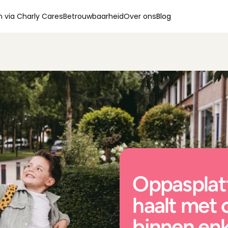
 via Charly Cares
Betrouwbaarheid
Over ons
Blog
Oppasplatf
haalt met 
binnen enk