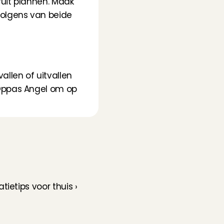
uit plannen. Maak 
olgens van beide 
len of uitvallen 
Oppas Angel om op 
tietips voor thuis ›