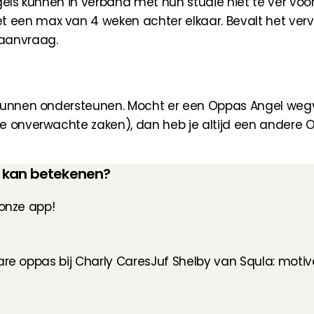
gels kunnen in verband met hun studie niet te ver voor
een max van 4 weken achter elkaar. Bevalt het verv
 aanvraag.
kunnen ondersteunen. Mocht er een Oppas Angel wegval
re onverwachte zaken), dan heb je altijd een andere 
u kan betekenen?
 onze app!
are oppas bij Charly Cares
Juf Shelby van Squla: motiva