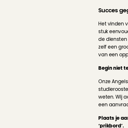
Succes ge
Het vinden v
stuk eenvou
de diensten 
zelf een gro
van een oppa
Begin niet 
Onze Angels 
studierooste
weten. Wij a
een aanvraa
Plaats je a
‘prikbord’.