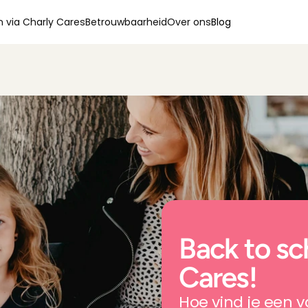
 via Charly Cares
Betrouwbaarheid
Over ons
Blog
Back to sc
Cares!
Hoe vind je een 