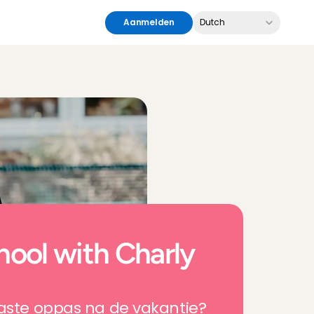
Select Language
Aanmelden
Dutch
hool with Charly 
vaste oppas na de vakantie?