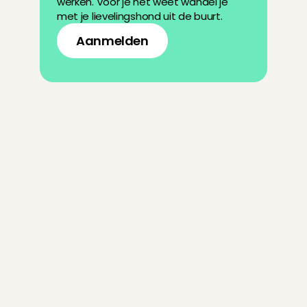
werken. Voor je het weet wandel je 
met je lievelingshond uit de buurt.
Aanmelden
V
e
e
l
g
e
s
t
e
l
d
e
v
r
a
g
e
n
a
a
n
C
h
a
r
l
y
C
a
r
e
s
Wat moet ik doen tijdens een Pet 
Care boeking?
Hoeveel verdien ik met oppassen 
op huisdieren?
Hoe kan ik oppassen op 
huisdieren?