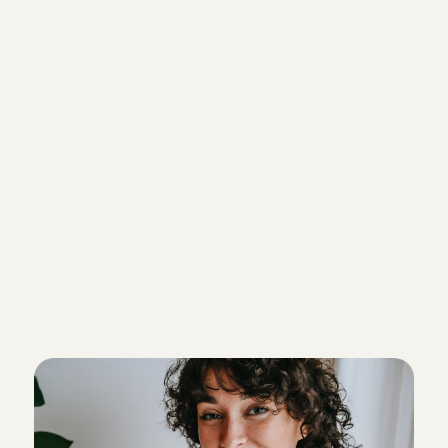
bijvoorbeeld goedkoper dan een b
een paar dagen of weken duurt. Ji
tegenvoorstel doen en daarna kom
de prijs overeen. Dit volledige be
naar jou, wij houden niets in. Een 
de verdiensten (let op: dit kan in 
anders zijn):
Een paar uurtjes: €15-€20
Een hele dag: €20-€35
Meerdere dagen: €15-€30 
Aanmelden