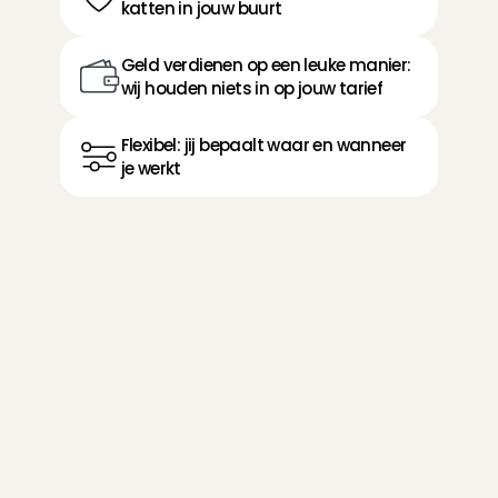
katten in jouw buurt
Geld verdienen op een leuke manier: 
wij houden niets in op jouw tarief
Flexibel: jij bepaalt waar en wanneer 
je werkt
H
o
n
d
e
n
o
f
k
a
t
t
e
n
k
n
u
f
f
e
l
e
n
?
O
p
d
e
z
e
m
o
m
e
n
t
e
n
k
u
n
j
e
o
p
p
a
s
s
e
n
Voor een dag
Help honden- of katteneigenaren in jouw 
buurt door op te passen tijdens een lange 
werkdag, een drukke afspraak of een dagje 
weg. Zo weten zij hun huisdier in goede 