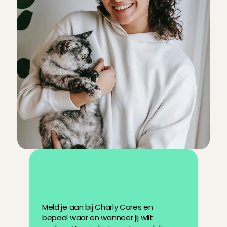
W
i
l
j
e
h
u
i
s
d
i
e
r
e
n
o
p
p
a
s
w
o
r
d
e
n
?
Meld je aan bij Charly Cares en 
bepaal waar en wanneer jij wilt 