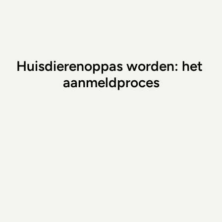
zo heb jij bijvoorbeeld twee weken lang een 
lieve hond of kat in huis. Hoe gezellig is dat?!
Huisdierenoppas worden: het 
aanmeldproces