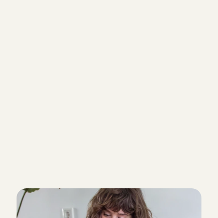
1. Download de app
Maak een profiel aan en vul je gegevens in.
2. Kies de service
Kies of je alleen op huisdieren of ook op 
kinderen wil passen.
3. Plan je kennismaking
Maak je aanmelding compleet en plan 
een telefonisch kennismakingsgesprek.
4. Ga aan de slag!
Alle to-do's afgerond? Yes! Je vindt Pet 
Care boekingen in Jobboard.
W
a
t
v
e
r
d
i
e
n
j
e
a
l
s
h
u
i
s
d
i
e
r
e
n
o
p
p
a
s
?