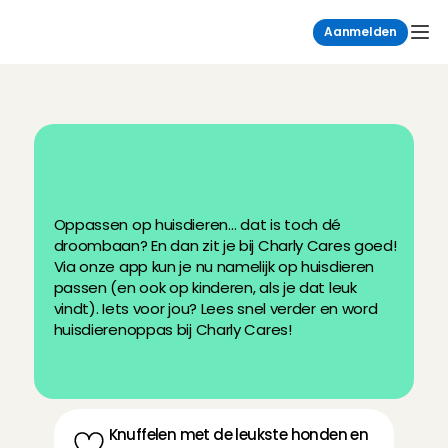
Aanmelden
H
u
i
s
d
i
e
r
e
n
o
p
p
a
s
w
o
r
d
e
n
b
i
j
C
h
a
r
l
y
C
a
r
e
s
Oppassen op huisdieren… dat is toch dé 
droombaan? En dan zit je bij Charly Cares goed! 
Via onze app kun je nu namelijk op huisdieren 
passen (en ook op kinderen, als je dat leuk 
vindt). Iets voor jou? Lees snel verder en word 
huisdierenoppas bij Charly Cares!
Knuffelen met de leukste honden en 