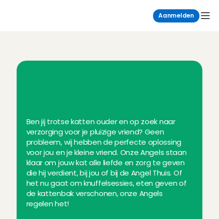
Aanmelden
O
p
z
o
e
k
n
a
a
r
e
e
n
k
a
t
t
e
n
o
p
p
a
s
?
O
n
t
d
e
k
C
h
a
r
l
y
C
a
r
e
s
Ben jij trotse katten ouder en op zoek naar 
verzorging voor je pluizige vriend? Geen 
probleem, wij hebben de perfecte oplossing 
voor jou en je kleine vriend. Onze Angels staan 
klaar om jouw kat alle liefde en zorg te geven 
die hij verdient, bij jou of bij de Angel Thuis. Of 
het nu gaat om knuffelsessies, eten geven of 
de kattenbak verschonen, onze Angels 
regelen het!