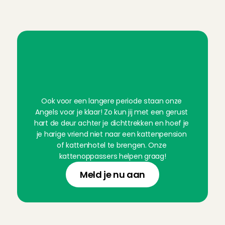
oppassers in jouw buurt te bekijken en te 
selecteren. Succes!
V
a
k
a
n
t
i
e
g
e
p
l
a
n
d
?
R
e
g
e
l
j
e
k
a
t
t
e
n
o
p
p
a
s
v
o
o
r
v
a
k
a
n
t
i
e
!
Ook voor een langere periode staan onze 
Angels voor je klaar! Zo kun jij met een gerust 
hart de deur achter je dichttrekken en hoef je 
je harige vriend niet naar een kattenpension 
of kattenhotel te brengen. Onze 
kattenoppassers helpen graag!
Meld je nu aan
V
e
e
l
g
e
s
t
e
l
d
e
v
r
a
g
e
n