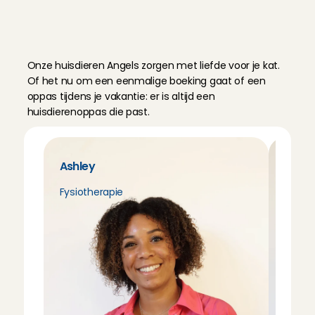
O
n
t
m
o
e
t
o
n
z
e
k
a
t
t
e
n
o
p
p
a
s
s
e
r
s
Onze huisdieren Angels zorgen met liefde voor je kat. 
Of het nu om een eenmalige boeking gaat of een 
oppas tijdens je vakantie: er is altijd een 
huisdierenoppas die past.
Ashley
Fara
Fysiotherapie
Journa