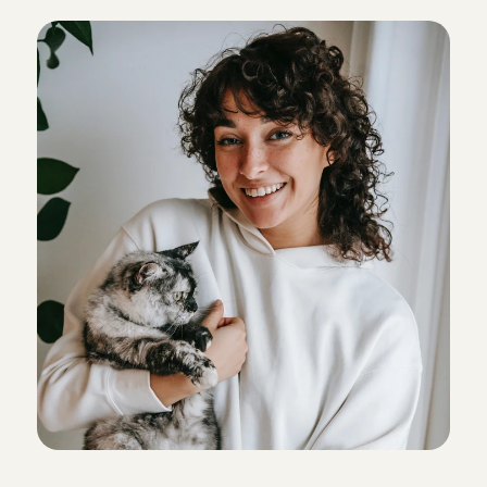
o
f
k
a
t
t
e
n
g
a
a
n
u
i
t
l
o
g
e
r
e
n