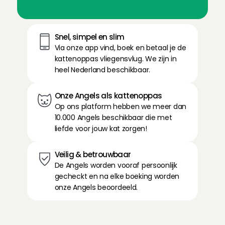
Snel, simpel en slim
Via onze app vind, boek en betaal je de 
kattenoppas vliegensvlug. We zijn in 
heel Nederland beschikbaar.
Onze Angels als kattenoppas
Op ons platform hebben we meer dan 
10.000 Angels beschikbaar die met 
liefde voor jouw kat zorgen!
Veilig & betrouwbaar
De Angels worden vooraf persoonlijk 
gecheckt en na elke boeking worden 
onze Angels beoordeeld.
O
p
p
a
s
v
o
o
r
k
a
t
t
e
n
a
a
n
h
u
i
s