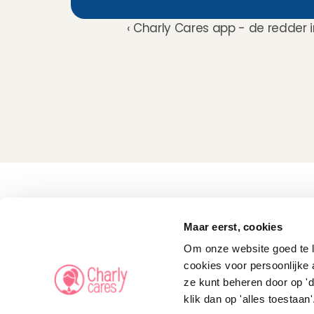
‹ Charly Cares app - de redder 
Kinderoppas
Huisdierenoppas
Maar eerst, cookies
Mantelzorg Light
Oppas van de zaak
Om onze website goed te la
Beschikbaarheid in 
Nederland
cookies voor persoonlijke 
Oppas App
ze kunt beheren door op 'd
Oppas tarief
Veelgestelde vragen
klik dan op 'alles toestaan