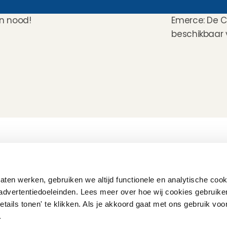
in nood!
Emerce: De C
beschikbaar v
Hoe werkt het?
Customer Care
Team
Intake
Ratings & reviews
Vacatures
Wat verdien je met 
Verzekering
Partners
oppassen?
Kinder EHBO cursus
Pers
ten werken, gebruiken we altijd functionele en analytische cook
Flexibel oppassen
Vast oppassen
advertentiedoeleinden. Lees meer over hoe wij cookies gebruike
Oppaswerk in heel 
etails tonen' te klikken. Als je akkoord gaat met ons gebruik voo
Nederland
Veelgestelde vragen
'.