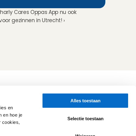
harly Cares Oppas App nu ook 
oor gezinnen in Utrecht! ›
Volg ons
Alles toestaan
Hulp nodig?
Check onze 
Support pagina
ies en
Directe Chat
n en hoe je
WhatsApp
Selectie toestaan
r cookies,
Openingstijden:
Iedere werkdag: 08:30 - 17:00