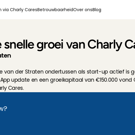
 via Charly Cares
Betrouwbaarheid
Over ons
Blog
snelle groei van Charly C
aten
 van der Straten ondertussen als start-up actief is ge
App update en een groeikapitaal van €150.000 vond Qu
rly Cares.
w?  