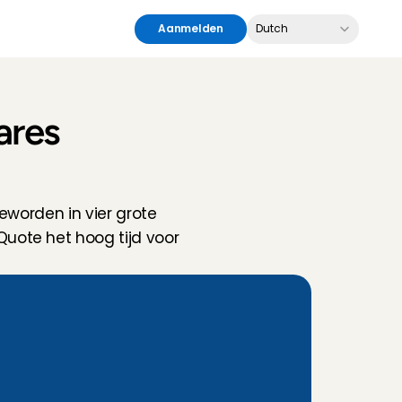
Select Language
Aanmelden
Dutch
ares
worden in vier grote 
ote het hoog tijd voor 