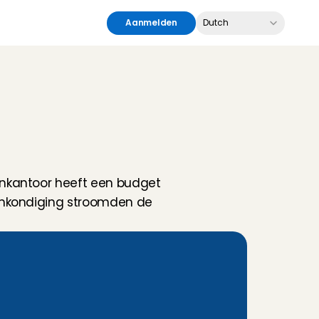
Select Language
Aanmelden
Dutch
nkantoor heeft een budget 
ankondiging stroomden de 