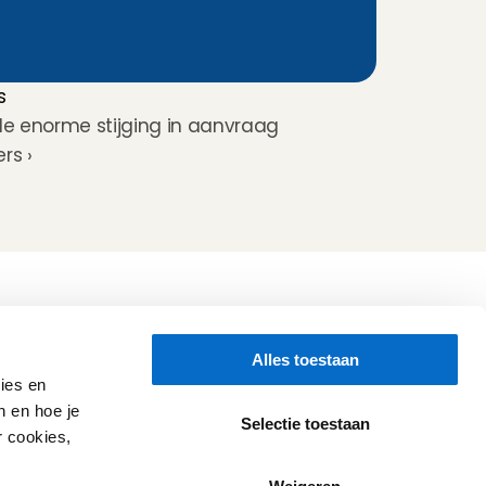
s
de enorme stijging in aanvraag 
rs ›
Volg ons
Alles toestaan
Hulp nodig?
Check onze 
Support pagina
ies en
Directe Chat
n en hoe je
WhatsApp
Selectie toestaan
r cookies,
Openingstijden:
Iedere werkdag: 08:30 - 17:00