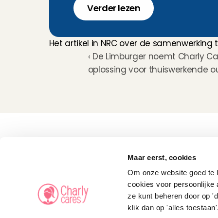
Verder lezen
Het artikel in NRC over de samenwerking
‹ De Limburger noemt Charly Car
oplossing voor thuiswerkende o
Kinderoppas
Huisdierenoppas
Maar eerst, cookies
Mantelzorg Light
Oppas van de zaak
Om onze website goed te la
Beschikbaarheid in 
Nederland
cookies voor persoonlijke 
Oppas App
ze kunt beheren door op 'd
Oppas tarief
Veelgestelde vragen
klik dan op 'alles toestaan