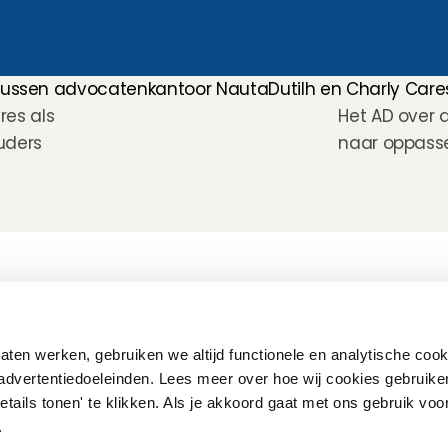
 tussen advocatenkantoor NautaDutilh en Charly Care
es als 
Het AD over 
uders
naar oppasse
Hoe werkt het?
Customer Care
Team
Intake
Ratings & reviews
Vacatures
Wat verdien je met 
Verzekering
Partners
oppassen?
Kinder EHBO cursus
Pers
ten werken, gebruiken we altijd functionele en analytische cook
Flexibel oppassen
Vast oppassen
advertentiedoeleinden. Lees meer over hoe wij cookies gebruike
Oppaswerk in heel 
etails tonen' te klikken. Als je akkoord gaat met ons gebruik voo
Nederland
Veelgestelde vragen
'.