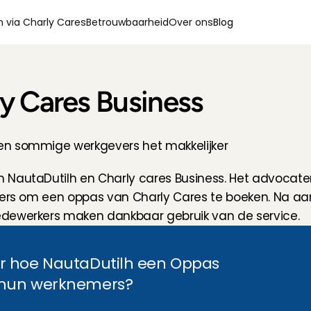
 via Charly Cares
Betrouwbaarheid
Over ons
Blog
y Cares Business
en sommige werkgevers het makkelijker
 NautaDutilh en Charly cares Business. Het advocate
emers om een oppas van Charly Cares te boeken. Na a
edewerkers maken dankbaar gebruik van de service.
r hoe NautaDutilh een Oppas 
 hun werknemers?