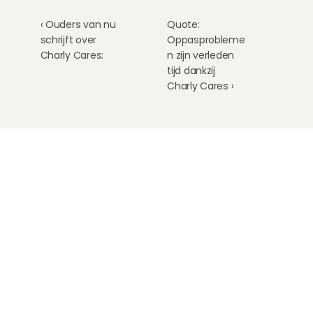
‹ Ouders van nu 
Quote: 
schrijft over 
Oppasprobleme
Charly Cares:
n zijn verleden 
tijd dankzij 
Charly Cares ›
Kinderoppas
Huisdierenoppas
Mantelzorg Light
Oppas van de zaak
Beschikbaarheid in Nederland
Oppas App
Oppas tarief